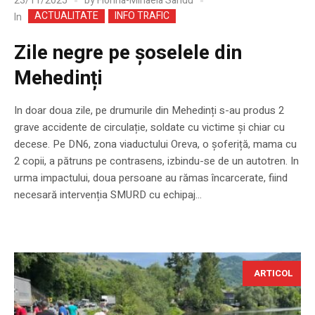
23/11/2025
by
Florina-Mihaela Sandu
ACTUALITATE
INFO TRAFIC
In
Zile negre pe șoselele din
Mehedinți
In doar doua zile, pe drumurile din Mehedinți s-au produs 2
grave accidente de circulație, soldate cu victime și chiar cu
decese. Pe DN6, zona viaductului Oreva, o șoferiță, mama cu
2 copii, a pătruns pe contrasens, izbindu-se de un autotren. In
urma impactului, doua persoane au rămas încarcerate, fiind
necesară intervenția SMURD cu echipaj...
ARTICOL