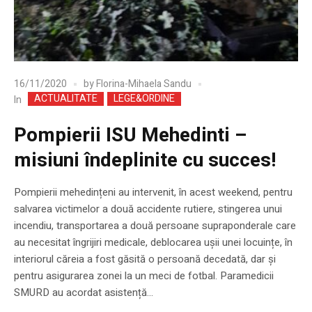
16/11/2020
by
Florina-Mihaela Sandu
ACTUALITATE
LEGE&ORDINE
In
Pompierii ISU Mehedinti –
misiuni îndeplinite cu succes!
Pompierii mehedințeni au intervenit, în acest weekend, pentru
salvarea victimelor a două accidente rutiere, stingerea unui
incendiu, transportarea a două persoane supraponderale care
au necesitat îngrijiri medicale, deblocarea ușii unei locuințe, în
interiorul căreia a fost găsită o persoană decedată, dar și
pentru asigurarea zonei la un meci de fotbal. Paramedicii
SMURD au acordat asistență...