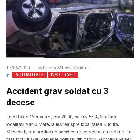
17/05/2023
by
Florina-Mihaela Sandu
ACTUALITATE
INFO TRAFIC
In
Accident grav soldat cu 3
decese
La data de 16 mai a.c., ora 20.30, pe DN 56 A, în afara
localității Vânju Mare, la iesirea spre localitatea Bucura,
Mehedinti, s-a produs un accident rutier soldat cu victime. La
fața locului s-au deplasat polițiștii din cadrul Serviciului Rutier