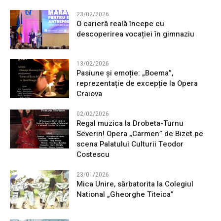
23/02/2026
O carieră reală începe cu
descoperirea vocației în gimnaziu
13/02/2026
Pasiune și emoție: „Boema”,
reprezentație de excepție la Opera
Craiova
02/02/2026
Regal muzica la Drobeta-Turnu
Severin! Opera „Carmen” de Bizet pe
scena Palatului Culturii Teodor
Costescu
23/01/2026
Mica Unire, sărbatorita la Colegiul
National „Gheorghe Titeica”