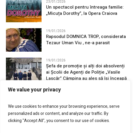
23/01/2026
Un spectacol pentru întreaga familie:
„Micuța Dorothy”, la Opera Craiova
19/01/2026
Rapsodul DOMNICA TROP, considerata
Tezaur Uman Viu , ne-a parasit
19/01/2026
Șefa de promoție și alți doi absolvenți
ai Școlii de Agenți de Poliție „Vasile
Lascăr” Câmpina au ales să își înceapă
cariera în județul Mehedinți
We value your privacy
16/01/2026
24 Ianuarie, Unirea Principatelor
We use cookies to enhance your browsing experience, serve
Române, sărbatorită la Drobeta-Turnu
personalized ads or content, and analyze our traffic. By
Severin
clicking "Accept All", you consent to our use of cookies.