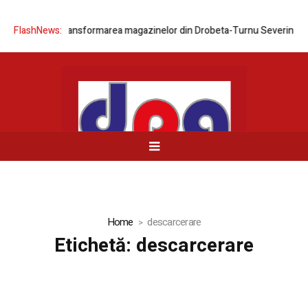
ransformarea magazinelor din Drobeta-Turnu Severin și Balotești în for
FlashNews:
Home
descarcerare
Etichetă:
descarcerare