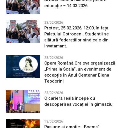
educație – 14.03.2026
23/02/2026
Protest, 25.02.2026, 12:00, în fața
Palatului Cotroceni. Studenții se
alătură federatiilor sindicale din
invatamant.
23/02/2026
Opera Română Craiova organizează
„Prima la Scala”, un eveniment de
excepție în Anul Centenar Elena
Teodorini
23/02/2026
O carieră reală începe cu
descoperirea vocației în gimnaziu
13/02/2026
Pasiune și emoție: „Boema”,