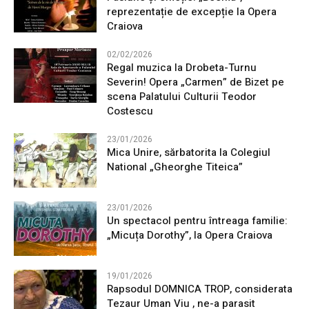
reprezentație de excepție la Opera
Craiova
02/02/2026
Regal muzica la Drobeta-Turnu
Severin! Opera „Carmen” de Bizet pe
scena Palatului Culturii Teodor
Costescu
23/01/2026
Mica Unire, sărbatorita la Colegiul
National „Gheorghe Titeica”
23/01/2026
Un spectacol pentru întreaga familie:
„Micuța Dorothy”, la Opera Craiova
19/01/2026
Rapsodul DOMNICA TROP, considerata
Tezaur Uman Viu , ne-a parasit