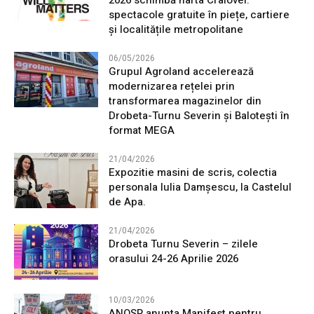
2026 schimbă harta Craiovei:
spectacole gratuite în piețe, cartiere
și localitățile metropolitane
06/05/2026
Grupul Agroland accelerează
modernizarea rețelei prin
transformarea magazinelor din
Drobeta-Turnu Severin și Balotești în
format MEGA
21/04/2026
Expozitie masini de scris, colectia
personala Iulia Damșescu, la Castelul
de Apa.
21/04/2026
Drobeta Turnu Severin – zilele
orasului 24-26 Aprilie 2026
10/03/2026
ANOSR anunta Manifest pentru