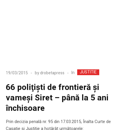
JUSTITIE
In
19/03/2015
by
drobetapress
66 poliţişti de frontieră şi
vameşi Siret – până la 5 ani
închisoare
Prin decizia penală nr. 95 din 17.03.2015, Înalta Curte de
Casație și Justiție a hotărât următoarele: