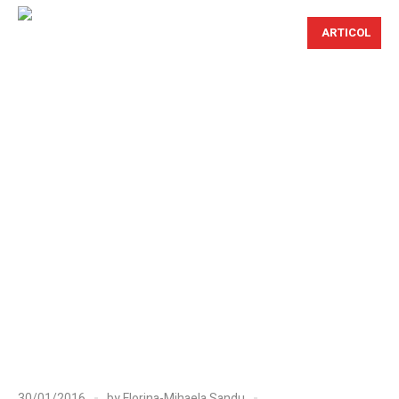
ARTICOL
30/01/2016
by
Florina-Mihaela Sandu