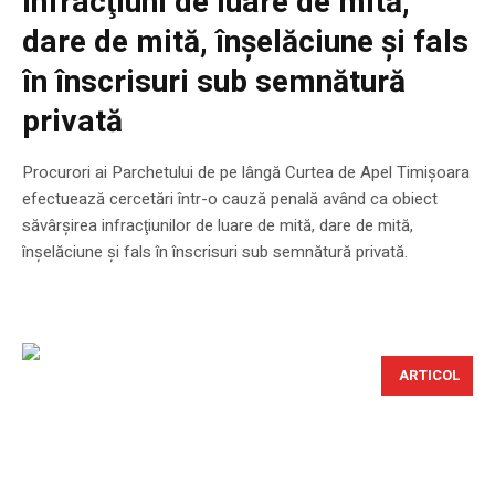
infracţiuni de luare de mită,
dare de mită, înşelăciune şi fals
în înscrisuri sub semnătură
privată
Procurori ai Parchetului de pe lângă Curtea de Apel Timişoara
efectuează cercetări într-o cauză penală având ca obiect
săvârşirea infracţiunilor de luare de mită, dare de mită,
înşelăciune şi fals în înscrisuri sub semnătură privată.
ARTICOL