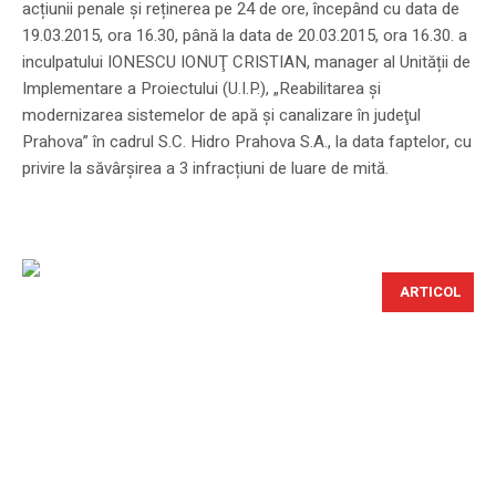
acțiunii penale și reținerea pe 24 de ore, începând cu data de
19.03.2015, ora 16.30, până la data de 20.03.2015, ora 16.30. a
inculpatului IONESCU IONUŢ CRISTIAN, manager al Unității de
Implementare a Proiectului (U.I.P.), „Reabilitarea şi
modernizarea sistemelor de apă şi canalizare în judeţul
Prahova” în cadrul S.C. Hidro Prahova S.A., la data faptelor, cu
privire la săvârşirea a 3 infracțiuni de luare de mită.
ARTICOL