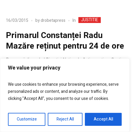
JUSTITIE
In
16/03/2015
by
drobetapress
Primarul Constanței Radu
Mazăre reținut pentru 24 de ore
Procurorii din cadrul Direcției Naționale Anticorupție – Secția
de combatere a infracțiunilor conexe infracțiunilor de corupție
We value your privacy
au dispus punerea în mișcare a acțiunii penale și reținerea pe
24 de ore, începând cu data de 16.03.2015, a inculpatului
We use cookies to enhance your browsing experience, serve
MAZĂRE RADU ȘTEFAN, primar al municipiului Constanța, la
personalized ads or content, and analyze our traffic. By
data faptelor, cu privire la săvârșirea infracțiunilor de:
clicking "Accept All", you consent to our use of cookies.
Customize
Reject All
Accept All
ARTICOL