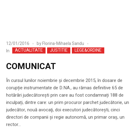
12/01/2016
by
Florina-Mihaela Sandu
ACTUALITATE
JUSTITIE
LEGE&ORDINE
In
COMUNICAT
În cursul lunilor noiembrie şi decembrie 2015, în dosare de
corupție instrumentate de D.NA., au rămas definitive 65 de
hotărâri judecătorești prin care au fost condamnați 188 de
inculpați, dintre care: un prim procuror parchet judecătorie, un
judecător, nouă avocaţi, doi executori judecătoreşti, cinci
directori de companii şi regie autonomă, un primar oraş, un
rector...