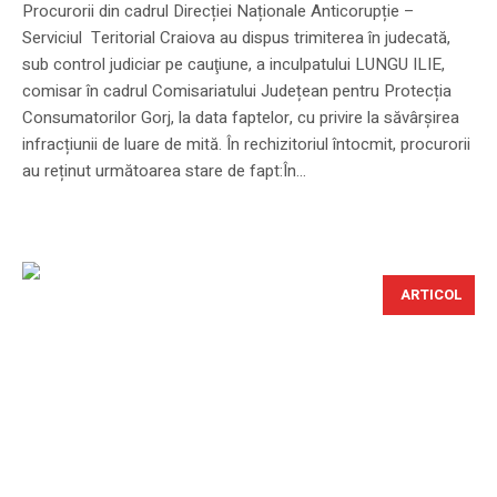
Procurorii din cadrul Direcției Naționale Anticorupție –
Serviciul Teritorial Craiova au dispus trimiterea în judecată,
sub control judiciar pe cauţiune, a inculpatului LUNGU ILIE,
comisar în cadrul Comisariatului Județean pentru Protecția
Consumatorilor Gorj, la data faptelor, cu privire la săvârșirea
infracțiunii de luare de mită. În rechizitoriul întocmit, procurorii
au reținut următoarea stare de fapt:În...
ARTICOL