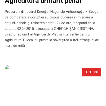
Agricultură urmărit penal
Procurorii din cadrul Direcţiei Naţionale Anticorupţie – Secția
de combatere a corupției au dispus punerea în mișcare a
acțiunii penale și reţinerea pentru 24 de ore, începând de la
data de 02.04.2015, a inculpatei GHERGHIŞAN CRISTINA,
director adjunct al Agenţiei de Plăţi şi Intervenţie pentru
Agricultură Tulcea, cu privire la săvârşirea a trei infracțiuni de
luare de mită.
ARTICOL