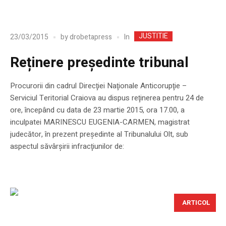
JUSTITIE
In
23/03/2015
by
drobetapress
Reținere președinte tribunal
Procurorii din cadrul Direcţiei Naţionale Anticorupţie –
Serviciul Teritorial Craiova au dispus reţinerea pentru 24 de
ore, începând cu data de 23 martie 2015, ora 17.00, a
inculpatei MARINESCU EUGENIA-CARMEN, magistrat
judecător, în prezent preşedinte al Tribunalului Olt, sub
aspectul săvârşirii infracţiunilor de:
ARTICOL