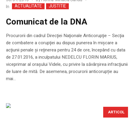
ACTUALITATE
JUSTITIE
In
Comunicat de la DNA
Procurorii din cadrul Direcţiei Naţionale Anticorupţie – Secţia
de combatere a corupţiei au dispus punerea în mişcare a
acţiunii penale şi reţinerea pentru 24 de ore, începând cu data
de 27.01.2016, a inculpatului NEDELCU FLORIN MARIUS,
viceprimar al oraşului Videle, cu privire la săvârşirea infracţiunii
de luare de mită. De asemenea, procurorii anticorupție au
mai...
ARTICOL