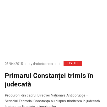
JUSTITIE
In
05/04/2015
by
drobetapress
Primarul Constanței trimis în
judecată
Procurorii din cadrul Direcţiei Naţionale Anticorupţie –
Serviciul Teritorial Constanța au dispus trimiterea în judecată,
în stare de libertate, a inculpaților: