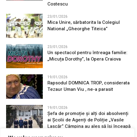
Costescu
23/01/2026
Mica Unire, sărbatorita la Colegiul
National „Gheorghe Titeica”
23/01/2026
Un spectacol pentru întreaga familie:
„Micuța Dorothy”, la Opera Craiova
19/01/2026
Rapsodul DOMNICA TROP, considerata
Tezaur Uman Viu , ne-a parasit
19/01/2026
Șefa de promoție și alți doi absolvenți
ai Școlii de Agenți de Poliție „Vasile
Lascăr” Câmpina au ales să își înceapă
cariera în județul Mehedinți