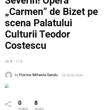
Severin! Opera
„Carmen” de Bizet pe
scena Palatului
Culturii Teodor
Costescu
8
0
Florina-Mihaela Sandu
by
02/02/2026
0
8
SHARE
VIEWS