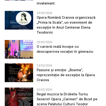
invatamant.
23/02/2026
Opera Română Craiova organizează
„Prima la Scala”, un eveniment de
excepție în Anul Centenar Elena
Teodorini
23/02/2026
O carieră reală începe cu
descoperirea vocației în gimnaziu
13/02/2026
Pasiune și emoție: „Boema”,
reprezentație de excepție la Opera
Craiova
02/02/2026
Regal muzica la Drobeta-Turnu
Severin! Opera „Carmen” de Bizet pe
scena Palatului Culturii Teodor