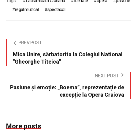
Tags:
Lacramioara Crahana
libertate
opera
pasiune
regal muzical
spectacol
PREV POST
Mica Unire, sărbatorita la Colegiul National
"Gheorghe Titeica"
NEXT POST
Pasiune și emoție: „Boema”, reprezentație de
excepție la Opera Craiova
More posts