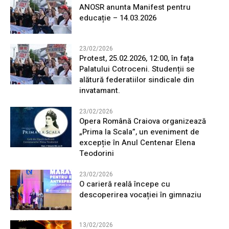
ANOSR anunta Manifest pentru
educație – 14.03.2026
23/02/2026
Protest, 25.02.2026, 12:00, în fața
Palatului Cotroceni. Studenții se
alătură federatiilor sindicale din
invatamant.
23/02/2026
Opera Română Craiova organizează
„Prima la Scala”, un eveniment de
excepție în Anul Centenar Elena
Teodorini
23/02/2026
O carieră reală începe cu
descoperirea vocației în gimnaziu
13/02/2026