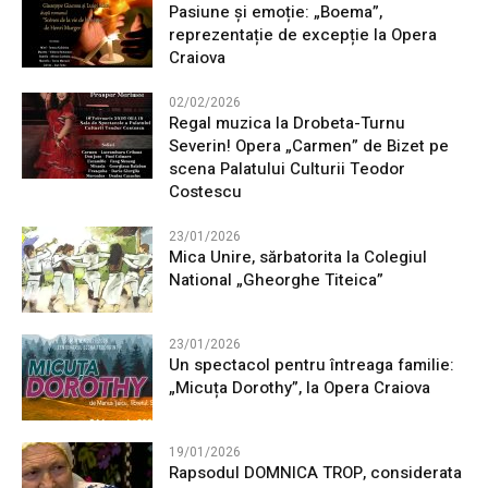
Pasiune și emoție: „Boema”,
reprezentație de excepție la Opera
Craiova
02/02/2026
Regal muzica la Drobeta-Turnu
Severin! Opera „Carmen” de Bizet pe
scena Palatului Culturii Teodor
Costescu
23/01/2026
Mica Unire, sărbatorita la Colegiul
National „Gheorghe Titeica”
23/01/2026
Un spectacol pentru întreaga familie:
„Micuța Dorothy”, la Opera Craiova
19/01/2026
Rapsodul DOMNICA TROP, considerata