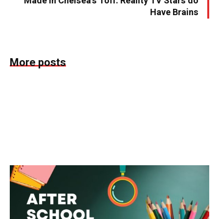
Made in Chelsea's Toff: Reality TV Stars do
Have Brains
More posts