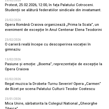
23/02/2026
Protest, 25.02.2026, 12:00, în fața Palatului Cotroceni.
Studenții se alătură federatiilor sindicale din invatamant.
23/02/2026
Opera Română Craiova organizează „Prima la Scala”, un
eveniment de excepție în Anul Centenar Elena Teodorini
23/02/2026
O carieră reală începe cu descoperirea vocației în
gimnaziu
13/02/2026
Pasiune și emoție: „Boema”, reprezentație de excepție la
Opera Craiova
02/02/2026
Regal muzica la Drobeta-Turnu Severin! Opera „Carmen”
de Bizet pe scena Palatului Culturii Teodor Costescu
23/01/2026
Mica Unire, sărbatorita la Colegiul National „Gheorghe
Titeica”