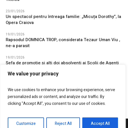
23/01/2026
Un spectacol pentru întreaga familie: „Micuța Dorothy”, la
Opera Craiova
19/01/2026
Rapsodul DOMNICA TROP, considerata Tezaur Uman Viu ,
ne-a parasit
19/01/2026
Șefa de promoție și alți doi absolvenți ai Școlii de Agenți
de Poliție „Vasile Lascăr” Câmpina au ales să își înceapă
We value your privacy
cariera în județul Mehedinți
16/01/2026
We use cookies to enhance your browsing experience, serve
24 Ianuarie, Unirea Principatelor Române, sărbatorită la
personalized ads or content, and analyze our traffic. By
Drobeta-Turnu Severin
clicking "Accept All", you consent to our use of cookies.
Customize
Reject All
Accept All
DrobetaPress.ro © 2021 / All Rights Reserved