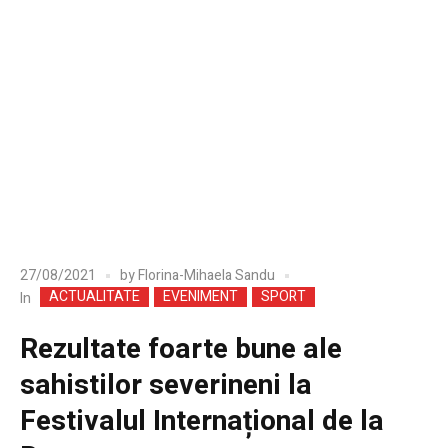
27/08/2021
by
Florina-Mihaela Sandu
ACTUALITATE
EVENIMENT
SPORT
In
Rezultate foarte bune ale
sahistilor severineni la
Festivalul Internațional de la