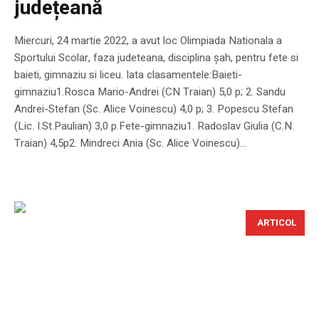
județeană
Miercuri, 24 martie 2022, a avut loc Olimpiada Nationala a
Sportului Scolar, faza judeteana, disciplina șah, pentru fete si
baieti, gimnaziu si liceu. Iata clasamentele:Baieti-
gimnaziu1.Rosca Mario-Andrei (CN Traian) 5,0 p; 2. Sandu
Andrei-Stefan (Sc. Alice Voinescu) 4,0 p; 3. Popescu Stefan
(Lic. I.St.Paulian) 3,0 p.Fete-gimnaziu1. Radoslav Giulia (C.N.
Traian) 4,5p2. Mindreci Ania (Sc. Alice Voinescu)...
ARTICOL