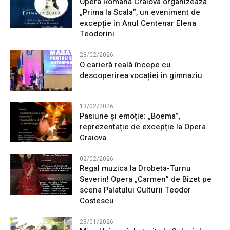
Opera Română Craiova organizează
„Prima la Scala”, un eveniment de
excepție în Anul Centenar Elena
Teodorini
23/02/2026
O carieră reală începe cu
descoperirea vocației în gimnaziu
13/02/2026
Pasiune și emoție: „Boema”,
reprezentație de excepție la Opera
Craiova
02/02/2026
Regal muzica la Drobeta-Turnu
Severin! Opera „Carmen” de Bizet pe
scena Palatului Culturii Teodor
Costescu
23/01/2026