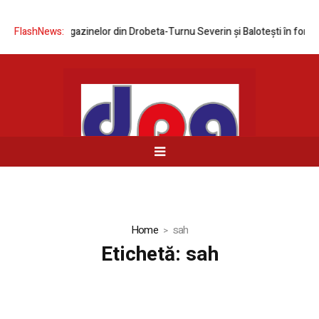
nelor din Drobeta-Turnu Severin și Balotești în format MEGA
FlashNews:
Expoziti
Home
sah
Etichetă:
sah