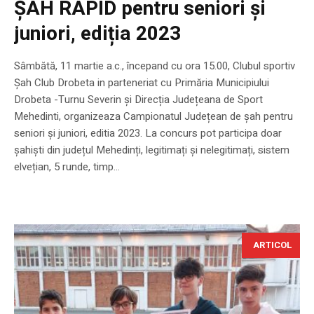
ȘAH RAPID pentru seniori și
juniori, ediția 2023
Sâmbătă, 11 martie a.c., începand cu ora 15.00, Clubul sportiv
Șah Club Drobeta in parteneriat cu Primăria Municipiului
Drobeta -Turnu Severin și Direcția Județeana de Sport
Mehedinti, organizeaza Campionatul Județean de șah pentru
seniori și juniori, editia 2023. La concurs pot participa doar
șahiști din județul Mehedinți, legitimați și nelegitimați, sistem
elvețian, 5 runde, timp...
ARTICOL