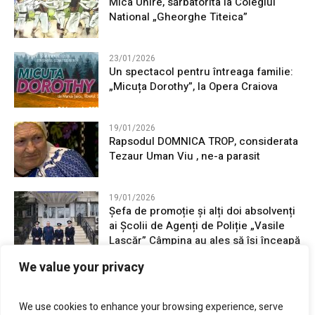
Mica Unire, sărbatorita la Colegiul
National „Gheorghe Titeica”
23/01/2026
Un spectacol pentru întreaga familie:
„Micuța Dorothy”, la Opera Craiova
19/01/2026
Rapsodul DOMNICA TROP, considerata
Tezaur Uman Viu , ne-a parasit
19/01/2026
Șefa de promoție și alți doi absolvenți
ai Școlii de Agenți de Poliție „Vasile
Lascăr” Câmpina au ales să își înceapă
cariera în județul Mehedinți
We value your privacy
16/01/2026
24 Ianuarie, Unirea Principatelor
We use cookies to enhance your browsing experience, serve
Române, sărbatorită la Drobeta-Turnu