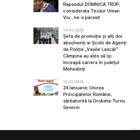
Rapsodul DOMNICA TROP,
considerata Tezaur Uman
Viu , ne-a parasit
19/01/2026
Șefa de promoție și alți doi
absolvenți ai Școlii de Agenți
de Poliție „Vasile Lascăr”
Câmpina au ales să își
înceapă cariera în județul
Mehedinți
16/01/2026
24 Ianuarie, Unirea
Principatelor Române,
sărbatorită la Drobeta-Turnu
Severin