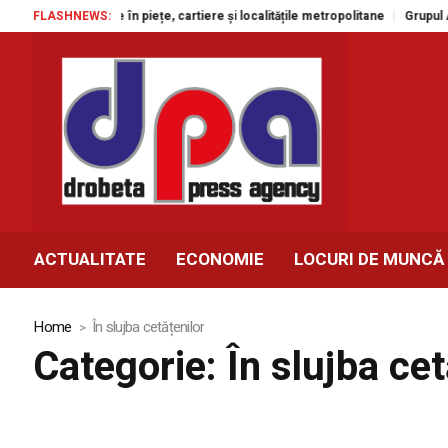
e gratuite în piețe, cartiere și localitățile metropolitane
FLASHNEWS:
Grupul Agroland 
ACTUALITATE
ECONOMIE
LOCURI DE MUNCĂ
Home
În slujba cetățenilor
Categorie:
În slujba cet