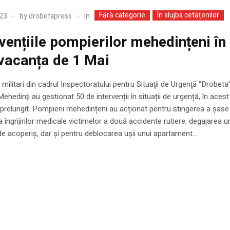
Fără categorie
În slujba cetățenilor
In
23
by
drobetapress
rvențiile pompierilor mehedințeni în
vacanța de 1 Mai
 militari din cadrul Inspectoratului pentru Situaţii de Urgenţă “Drobeta”
Mehedinţi au gestionat 50 de intervenții în situații de urgență, în acest
relungit. Pompierii mehedințeni au acționat pentru stingerea a șase 
 îngrijirilor medicale victimelor a două accidente rutiere, degajarea u
e acoperiș, dar și pentru deblocarea ușii unui apartament....