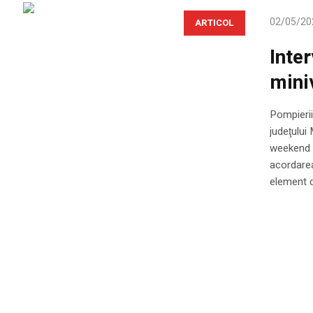
02/05/20
ARTICOL
Inte
mini
Pompierii
judeţului 
weekend p
acordarea
element d