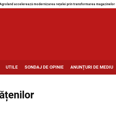
accelerează modernizarea rețelei prin transformarea magazinelor din Drobet
UTILE
SONDAJ DE OPINIE
ANUNȚURI DE MEDIU
ățenilor