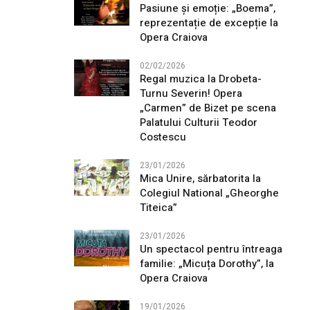
Pasiune și emoție: „Boema”,
reprezentație de excepție la
Opera Craiova
02/02/2026
Regal muzica la Drobeta-
Turnu Severin! Opera
„Carmen” de Bizet pe scena
Palatului Culturii Teodor
Costescu
23/01/2026
Mica Unire, sărbatorita la
Colegiul National „Gheorghe
Titeica”
23/01/2026
Un spectacol pentru întreaga
familie: „Micuța Dorothy”, la
Opera Craiova
19/01/2026