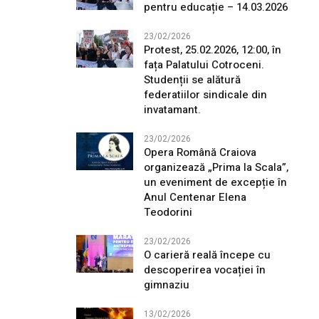
pentru educație – 14.03.2026
23/02/2026
Protest, 25.02.2026, 12:00, în
fața Palatului Cotroceni.
Studenții se alătură
federatiilor sindicale din
invatamant.
23/02/2026
Opera Română Craiova
organizează „Prima la Scala”,
un eveniment de excepție în
Anul Centenar Elena
Teodorini
23/02/2026
O carieră reală începe cu
descoperirea vocației în
gimnaziu
13/02/2026