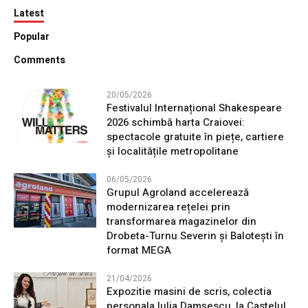
Latest
Popular
Comments
20/05/2026
Festivalul Internațional Shakespeare
2026 schimbă harta Craiovei:
spectacole gratuite în piețe, cartiere
și localitățile metropolitane
06/05/2026
Grupul Agroland accelerează
modernizarea rețelei prin
transformarea magazinelor din
Drobeta-Turnu Severin și Balotești în
format MEGA
21/04/2026
Expozitie masini de scris, colectia
personala Iulia Damșescu, la Castelul