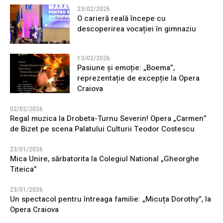
23/02/2026
O carieră reală începe cu
descoperirea vocației în gimnaziu
13/02/2026
Pasiune și emoție: „Boema”,
reprezentație de excepție la Opera
Craiova
02/02/2026
Regal muzica la Drobeta-Turnu Severin! Opera „Carmen”
de Bizet pe scena Palatului Culturii Teodor Costescu
23/01/2026
Mica Unire, sărbatorita la Colegiul National „Gheorghe
Titeica”
23/01/2026
Un spectacol pentru întreaga familie: „Micuța Dorothy”, la
Opera Craiova