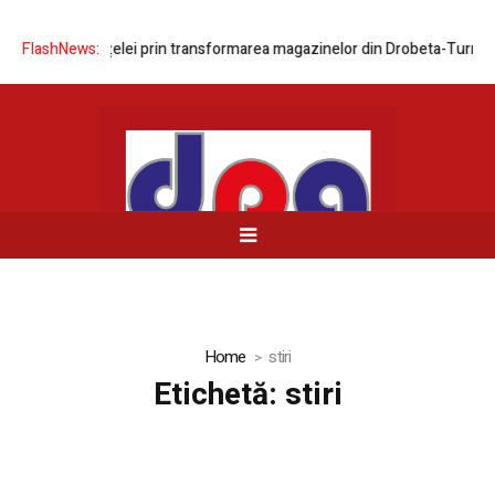
izarea rețelei prin transformarea magazinelor din Drobeta-Turnu Severi
FlashNews:
Home
stiri
Etichetă:
stiri