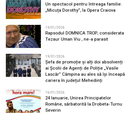
Un spectacol pentru întreaga familie:
„Micuța Dorothy”, la Opera Craiova
19/01/2026
Rapsodul DOMNICA TROP, considerata
Tezaur Uman Viu , ne-a parasit
19/01/2026
Șefa de promoție și alți doi absolvenți
ai Școlii de Agenți de Poliție „Vasile
Lascăr” Câmpina au ales să își înceapă
cariera în județul Mehedinți
16/01/2026
24 Ianuarie, Unirea Principatelor
Române, sărbatorită la Drobeta-Turnu
Severin