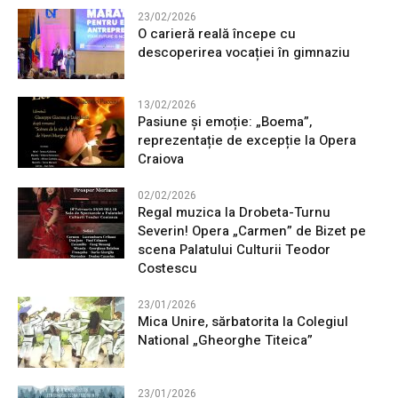
23/02/2026
O carieră reală începe cu
descoperirea vocației în gimnaziu
13/02/2026
Pasiune și emoție: „Boema”,
reprezentație de excepție la Opera
Craiova
02/02/2026
Regal muzica la Drobeta-Turnu
Severin! Opera „Carmen” de Bizet pe
scena Palatului Culturii Teodor
Costescu
23/01/2026
Mica Unire, sărbatorita la Colegiul
National „Gheorghe Titeica”
23/01/2026