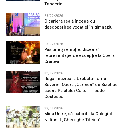
Teodorini
23/02/2026
O carieră reală începe cu
descoperirea vocației în gimnaziu
13/02/2026
Pasiune și emoție: „Boema”,
reprezentație de excepție la Opera
Craiova
02/02/2026
Regal muzica la Drobeta-Turnu
Severin! Opera „Carmen” de Bizet pe
scena Palatului Culturii Teodor
Costescu
23/01/2026
Mica Unire, sărbatorita la Colegiul
National „Gheorghe Titeica”