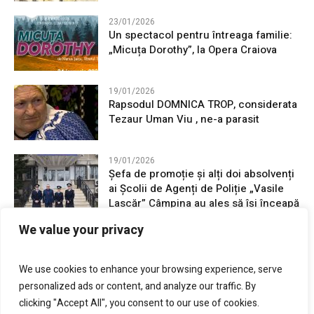
23/01/2026
Un spectacol pentru întreaga familie:
„Micuța Dorothy”, la Opera Craiova
19/01/2026
Rapsodul DOMNICA TROP, considerata
Tezaur Uman Viu , ne-a parasit
19/01/2026
Șefa de promoție și alți doi absolvenți
ai Școlii de Agenți de Poliție „Vasile
Lascăr” Câmpina au ales să își înceapă
cariera în județul Mehedinți
We value your privacy
16/01/2026
24 Ianuarie, Unirea Principatelor
We use cookies to enhance your browsing experience, serve
Române, sărbatorită la Drobeta-Turnu
personalized ads or content, and analyze our traffic. By
Severin
clicking "Accept All", you consent to our use of cookies.