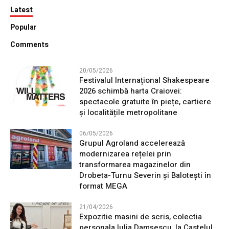
Latest
Popular
Comments
20/05/2026
Festivalul Internațional Shakespeare
2026 schimbă harta Craiovei:
spectacole gratuite în piețe, cartiere
și localitățile metropolitane
06/05/2026
Grupul Agroland accelerează
modernizarea rețelei prin
transformarea magazinelor din
Drobeta-Turnu Severin și Balotești în
format MEGA
21/04/2026
Expozitie masini de scris, colectia
personala Iulia Damșescu, la Castelul