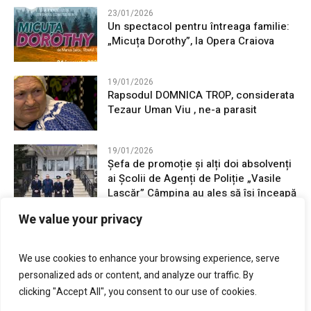
23/01/2026
Un spectacol pentru întreaga familie:
„Micuța Dorothy”, la Opera Craiova
19/01/2026
Rapsodul DOMNICA TROP, considerata
Tezaur Uman Viu , ne-a parasit
19/01/2026
Șefa de promoție și alți doi absolvenți
ai Școlii de Agenți de Poliție „Vasile
Lascăr” Câmpina au ales să își înceapă
cariera în județul Mehedinți
We value your privacy
16/01/2026
24 Ianuarie, Unirea Principatelor
We use cookies to enhance your browsing experience, serve
Române, sărbatorită la Drobeta-Turnu
personalized ads or content, and analyze our traffic. By
Severin
clicking "Accept All", you consent to our use of cookies.