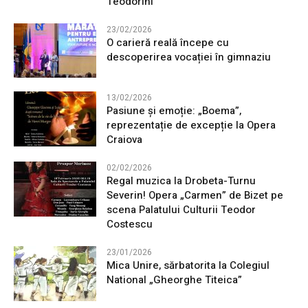
Teodorini
23/02/2026
O carieră reală începe cu
descoperirea vocației în gimnaziu
13/02/2026
Pasiune și emoție: „Boema”,
reprezentație de excepție la Opera
Craiova
02/02/2026
Regal muzica la Drobeta-Turnu
Severin! Opera „Carmen” de Bizet pe
scena Palatului Culturii Teodor
Costescu
23/01/2026
Mica Unire, sărbatorita la Colegiul
National „Gheorghe Titeica”