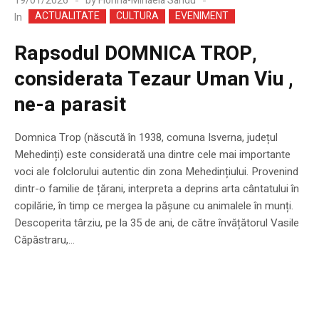
19/01/2026
by
Florina-Mihaela Sandu
ACTUALITATE
CULTURA
EVENIMENT
In
Rapsodul DOMNICA TROP,
considerata Tezaur Uman Viu ,
ne-a parasit
Domnica Trop (născută în 1938, comuna Isverna, județul
Mehedinți) este considerată una dintre cele mai importante
voci ale folclorului autentic din zona Mehedințiului. Provenind
dintr-o familie de țărani, interpreta a deprins arta cântatului în
copilărie, în timp ce mergea la pășune cu animalele în munți.
Descoperita târziu, pe la 35 de ani, de către învățătorul Vasile
Căpăstraru,...