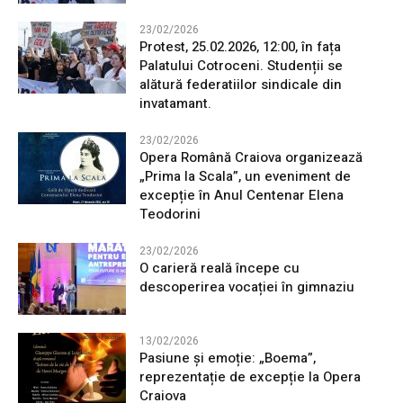
23/02/2026
Protest, 25.02.2026, 12:00, în fața
Palatului Cotroceni. Studenții se
alătură federatiilor sindicale din
invatamant.
23/02/2026
Opera Română Craiova organizează
„Prima la Scala”, un eveniment de
excepție în Anul Centenar Elena
Teodorini
23/02/2026
O carieră reală începe cu
descoperirea vocației în gimnaziu
13/02/2026
Pasiune și emoție: „Boema”,
reprezentație de excepție la Opera
Craiova