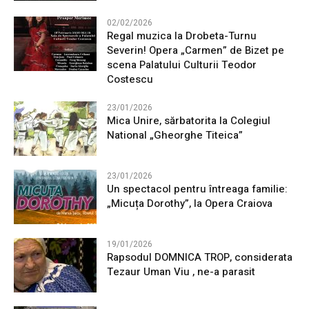
02/02/2026
Regal muzica la Drobeta-Turnu
Severin! Opera „Carmen” de Bizet pe
scena Palatului Culturii Teodor
Costescu
23/01/2026
Mica Unire, sărbatorita la Colegiul
National „Gheorghe Titeica”
23/01/2026
Un spectacol pentru întreaga familie:
„Micuța Dorothy”, la Opera Craiova
19/01/2026
Rapsodul DOMNICA TROP, considerata
Tezaur Uman Viu , ne-a parasit