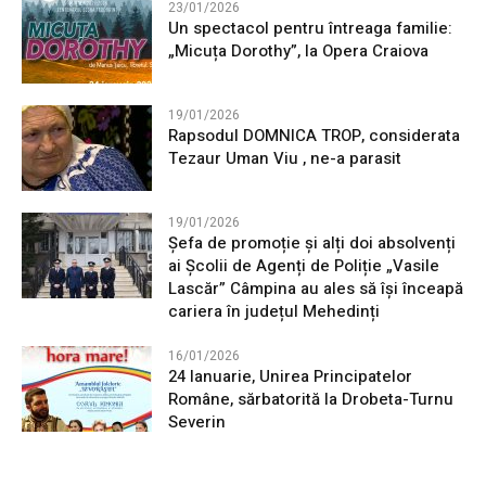
23/01/2026
Un spectacol pentru întreaga familie:
„Micuța Dorothy”, la Opera Craiova
19/01/2026
Rapsodul DOMNICA TROP, considerata
Tezaur Uman Viu , ne-a parasit
19/01/2026
Șefa de promoție și alți doi absolvenți
ai Școlii de Agenți de Poliție „Vasile
Lascăr” Câmpina au ales să își înceapă
cariera în județul Mehedinți
16/01/2026
24 Ianuarie, Unirea Principatelor
Române, sărbatorită la Drobeta-Turnu
Severin