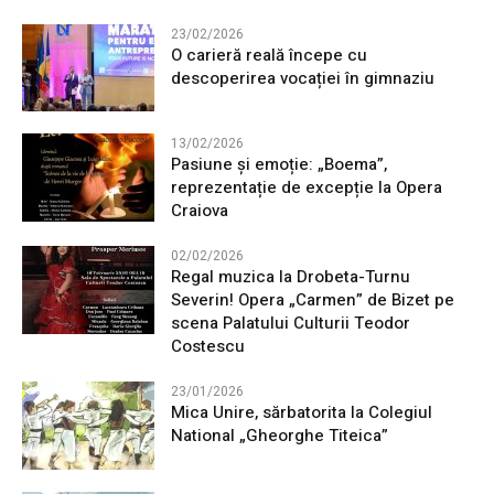
23/02/2026
O carieră reală începe cu
descoperirea vocației în gimnaziu
13/02/2026
Pasiune și emoție: „Boema”,
reprezentație de excepție la Opera
Craiova
02/02/2026
Regal muzica la Drobeta-Turnu
Severin! Opera „Carmen” de Bizet pe
scena Palatului Culturii Teodor
Costescu
23/01/2026
Mica Unire, sărbatorita la Colegiul
National „Gheorghe Titeica”