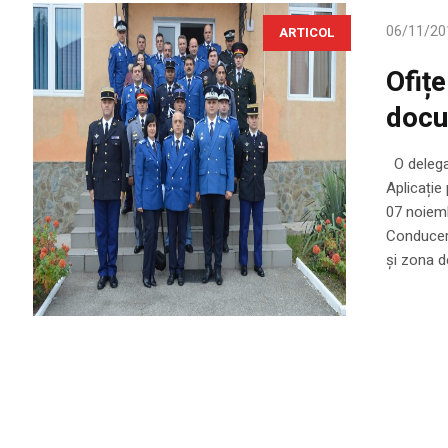
06/11/20
ARTICOL
Ofițe
docu
O delegaț
Aplicație
07 noiemb
Conducere
și zona de