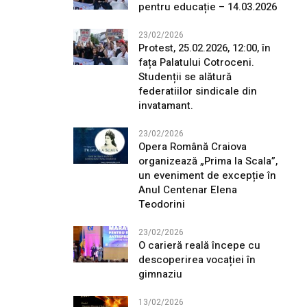
pentru educație – 14.03.2026
23/02/2026
Protest, 25.02.2026, 12:00, în
fața Palatului Cotroceni.
Studenții se alătură
federatiilor sindicale din
invatamant.
23/02/2026
Opera Română Craiova
organizează „Prima la Scala”,
un eveniment de excepție în
Anul Centenar Elena
Teodorini
23/02/2026
O carieră reală începe cu
descoperirea vocației în
gimnaziu
13/02/2026