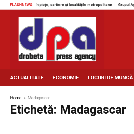
 gratuite în piețe, cartiere și localitățile metropolitane
FLASHNEWS:
Grupul Agroland 
ACTUALITATE
ECONOMIE
LOCURI DE MUNCĂ
Home
Madagascar
Etichetă:
Madagascar