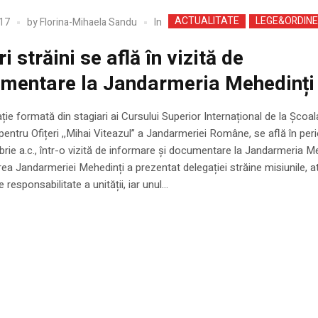
ACTUALITATE
LEGE&ORDIN
In
17
by
Florina-Mihaela Sandu
ri străini se află în vizită de
mentare la Jandarmeria Mehedinți
ie formată din stagiari ai Cursului Superior Internațional de la Școal
 pentru Ofițeri ,,Mihai Viteazul” a Jandarmeriei Române, se află în per
rie a.c., într-o vizită de informare și documentare la Jandarmeria Me
a Jandarmeriei Mehedinți a prezentat delegației străine misiunile, atr
 responsabilitate a unității, iar unul...