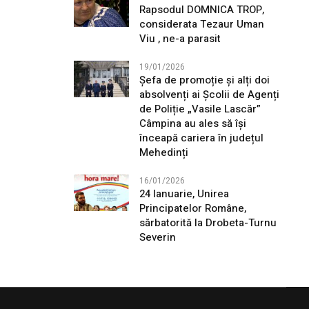
Rapsodul DOMNICA TROP,
considerata Tezaur Uman
Viu , ne-a parasit
19/01/2026
Șefa de promoție și alți doi
absolvenți ai Școlii de Agenți
de Poliție „Vasile Lascăr”
Câmpina au ales să își
înceapă cariera în județul
Mehedinți
16/01/2026
24 Ianuarie, Unirea
Principatelor Române,
sărbatorită la Drobeta-Turnu
Severin