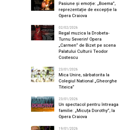
Pasiune și emoție: „Boema”,
reprezentație de excepție la
Opera Craiova
02/02/2026
Regal muzica la Drobeta-
Turnu Severin! Opera
„Carmen” de Bizet pe scena
Palatului Culturii Teodor
Costescu
23/01/2026
Mica Unire, sărbatorita la
Colegiul National „Gheorghe
Titeica”
23/01/2026
Un spectacol pentru întreaga
familie: „Micuța Dorothy”, la
Opera Craiova
19/01/2026