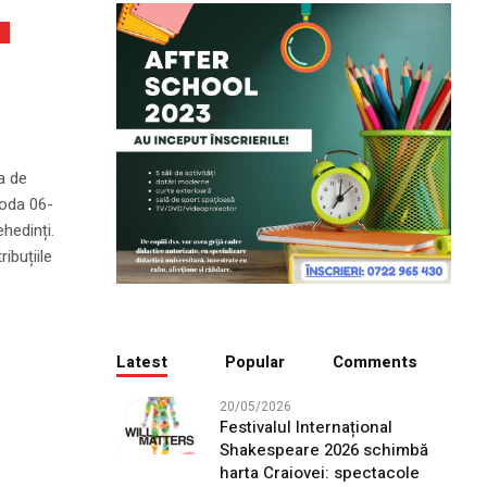
E
a de
ioda 06-
hedinți.
ibuțiile
Latest
Popular
Comments
20/05/2026
Festivalul Internațional
Shakespeare 2026 schimbă
harta Craiovei: spectacole