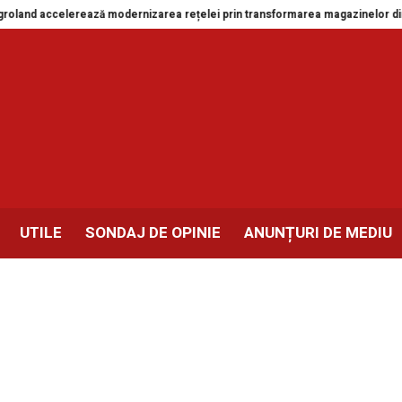
accelerează modernizarea rețelei prin transformarea magazinelor din Drobet
UTILE
SONDAJ DE OPINIE
ANUNȚURI DE MEDIU