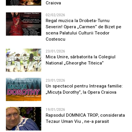
Craiova
02/02/2026
Regal muzica la Drobeta-Turnu
Severin! Opera „Carmen” de Bizet pe
scena Palatului Culturii Teodor
Costescu
23/01/2026
Mica Unire, sărbatorita la Colegiul
National „Gheorghe Titeica”
23/01/2026
Un spectacol pentru întreaga familie:
„Micuța Dorothy”, la Opera Craiova
19/01/2026
Rapsodul DOMNICA TROP, considerata
Tezaur Uman Viu , ne-a parasit