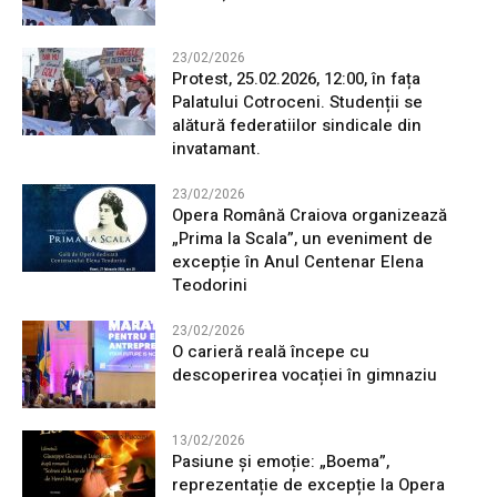
23/02/2026
Protest, 25.02.2026, 12:00, în fața
Palatului Cotroceni. Studenții se
alătură federatiilor sindicale din
invatamant.
23/02/2026
Opera Română Craiova organizează
„Prima la Scala”, un eveniment de
excepție în Anul Centenar Elena
Teodorini
23/02/2026
O carieră reală începe cu
descoperirea vocației în gimnaziu
13/02/2026
Pasiune și emoție: „Boema”,
reprezentație de excepție la Opera