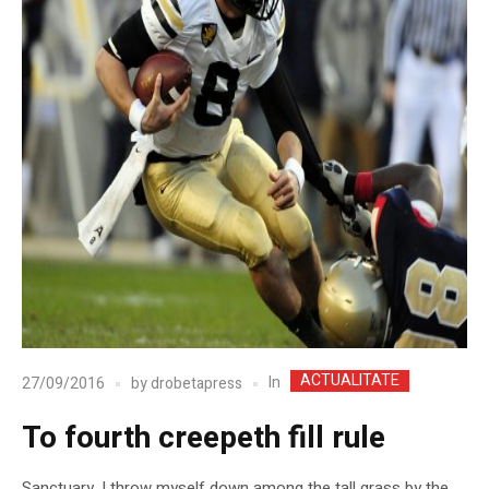
ACTUALITATE
In
27/09/2016
by
drobetapress
To fourth creepeth fill rule
Sanctuary, I throw myself down among the tall grass by the