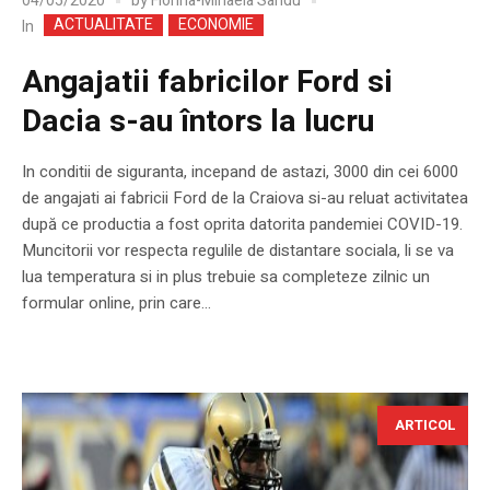
04/05/2020
by
Florina-Mihaela Sandu
ACTUALITATE
ECONOMIE
In
Angajatii fabricilor Ford si
Dacia s-au întors la lucru
In conditii de siguranta, incepand de astazi, 3000 din cei 6000
de angajati ai fabricii Ford de la Craiova si-au reluat activitatea
după ce productia a fost oprita datorita pandemiei COVID-19.
Muncitorii vor respecta regulile de distantare sociala, li se va
lua temperatura si in plus trebuie sa completeze zilnic un
formular online, prin care...
ARTICOL