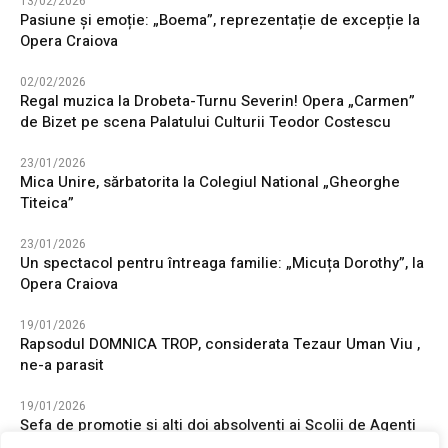
13/02/2026
Pasiune și emoție: „Boema”, reprezentație de excepție la
Opera Craiova
02/02/2026
Regal muzica la Drobeta-Turnu Severin! Opera „Carmen”
de Bizet pe scena Palatului Culturii Teodor Costescu
23/01/2026
Mica Unire, sărbatorita la Colegiul National „Gheorghe
Titeica”
23/01/2026
Un spectacol pentru întreaga familie: „Micuța Dorothy”, la
Opera Craiova
19/01/2026
Rapsodul DOMNICA TROP, considerata Tezaur Uman Viu ,
ne-a parasit
19/01/2026
Șefa de promoție și alți doi absolvenți ai Școlii de Agenți
de Poliție „Vasile Lascăr” Câmpina au ales să își înceapă