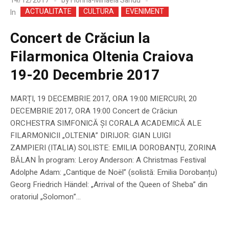
14/12/2017
by
Florina-Mihaela Sandu
ACTUALITATE
CULTURA
EVENIMENT
In
Concert de Crăciun la
Filarmonica Oltenia Craiova
19-20 Decembrie 2017
MARȚI, 19 DECEMBRIE 2017, ORA 19:00 MIERCURI, 20
DECEMBRIE 2017, ORA 19:00 Concert de Crăciun
ORCHESTRA SIMFONICĂ ȘI CORALA ACADEMICĂ ALE
FILARMONICII „OLTENIA” DIRIJOR: GIAN LUIGI
ZAMPIERI (ITALIA) SOLISTE: EMILIA DOROBANȚU, ZORINA
BĂLAN În program: Leroy Anderson: A Christmas Festival
Adolphe Adam: „Cantique de Noël” (solistă: Emilia Dorobanțu)
Georg Friedrich Händel: „Arrival of the Queen of Sheba” din
oratoriul „Solomon”...