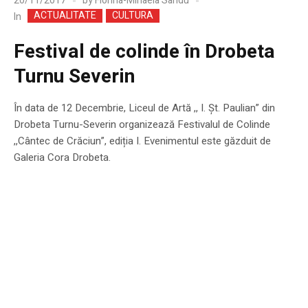
20/11/2017
by
Florina-Mihaela Sandu
ACTUALITATE
CULTURA
In
Festival de colinde în Drobeta
Turnu Severin
În data de 12 Decembrie, Liceul de Artă ,, I. Șt. Paulian” din
Drobeta Turnu-Severin organizează Festivalul de Colinde
,,Cântec de Crăciun”, ediția I. Evenimentul este găzduit de
Galeria Cora Drobeta.