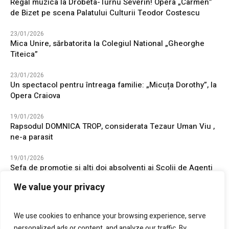
Regal muzica la Drobeta-Turnu Severin! Opera „Carmen”
de Bizet pe scena Palatului Culturii Teodor Costescu
23/01/2026
Mica Unire, sărbatorita la Colegiul National „Gheorghe
Titeica”
23/01/2026
Un spectacol pentru întreaga familie: „Micuța Dorothy”, la
Opera Craiova
19/01/2026
Rapsodul DOMNICA TROP, considerata Tezaur Uman Viu ,
ne-a parasit
19/01/2026
Șefa de promoție și alți doi absolvenți ai Școlii de Agenți
de Poliție „Vasile Lascăr” Câmpina au ales să își înceapă
We value your privacy
cariera în județul Mehedinți
16/01/2026
We use cookies to enhance your browsing experience, serve
24 Ianuarie, Unirea Principatelor Române, sărbatorită la
personalized ads or content, and analyze our traffic. By