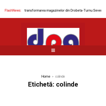
 rețelei prin transformarea magazinelor din Drobeta-Turnu Severin și B
FlashNews:
Home
colinde
Etichetă:
colinde