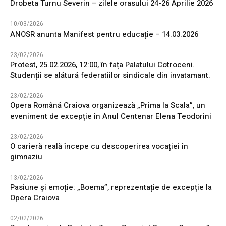
Drobeta Turnu Severin – zilele orasului 24-26 Aprilie 2026
10/03/2026
ANOSR anunta Manifest pentru educație – 14.03.2026
23/02/2026
Protest, 25.02.2026, 12:00, în fața Palatului Cotroceni.
Studenții se alătură federatiilor sindicale din invatamant.
23/02/2026
Opera Română Craiova organizează „Prima la Scala”, un
eveniment de excepție în Anul Centenar Elena Teodorini
23/02/2026
O carieră reală începe cu descoperirea vocației în
gimnaziu
13/02/2026
Pasiune și emoție: „Boema”, reprezentație de excepție la
Opera Craiova
02/02/2026