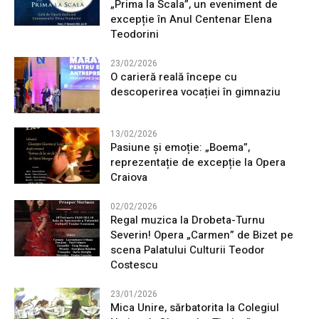
„Prima la Scala”, un eveniment de
excepție în Anul Centenar Elena
Teodorini
23/02/2026
O carieră reală începe cu
descoperirea vocației în gimnaziu
13/02/2026
Pasiune și emoție: „Boema”,
reprezentație de excepție la Opera
Craiova
02/02/2026
Regal muzica la Drobeta-Turnu
Severin! Opera „Carmen” de Bizet pe
scena Palatului Culturii Teodor
Costescu
23/01/2026
Mica Unire, sărbatorita la Colegiul