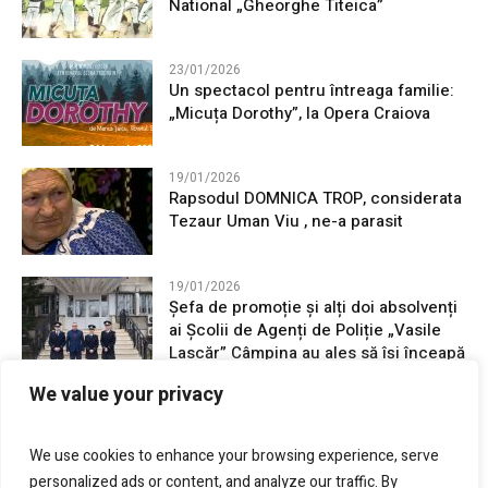
National „Gheorghe Titeica”
23/01/2026
Un spectacol pentru întreaga familie:
„Micuța Dorothy”, la Opera Craiova
19/01/2026
Rapsodul DOMNICA TROP, considerata
Tezaur Uman Viu , ne-a parasit
19/01/2026
Șefa de promoție și alți doi absolvenți
ai Școlii de Agenți de Poliție „Vasile
Lascăr” Câmpina au ales să își înceapă
cariera în județul Mehedinți
We value your privacy
16/01/2026
24 Ianuarie, Unirea Principatelor
We use cookies to enhance your browsing experience, serve
Române, sărbatorită la Drobeta-Turnu
personalized ads or content, and analyze our traffic. By
Severin