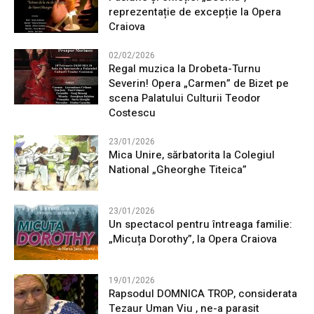
reprezentație de excepție la Opera
Craiova
02/02/2026
Regal muzica la Drobeta-Turnu
Severin! Opera „Carmen” de Bizet pe
scena Palatului Culturii Teodor
Costescu
23/01/2026
Mica Unire, sărbatorita la Colegiul
National „Gheorghe Titeica”
23/01/2026
Un spectacol pentru întreaga familie:
„Micuța Dorothy”, la Opera Craiova
19/01/2026
Rapsodul DOMNICA TROP, considerata
Tezaur Uman Viu , ne-a parasit