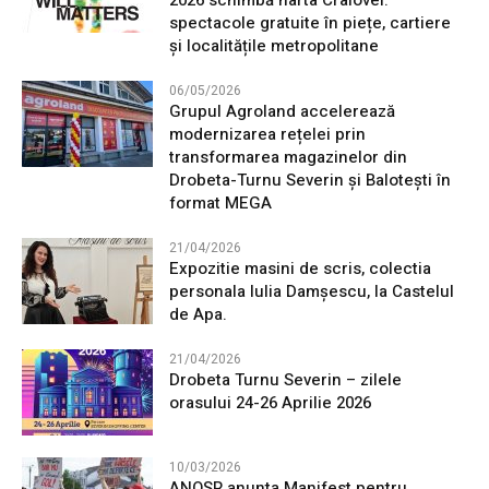
2026 schimbă harta Craiovei:
spectacole gratuite în piețe, cartiere
și localitățile metropolitane
06/05/2026
Grupul Agroland accelerează
modernizarea rețelei prin
transformarea magazinelor din
Drobeta-Turnu Severin și Balotești în
format MEGA
21/04/2026
Expozitie masini de scris, colectia
personala Iulia Damșescu, la Castelul
de Apa.
21/04/2026
Drobeta Turnu Severin – zilele
orasului 24-26 Aprilie 2026
10/03/2026
ANOSR anunta Manifest pentru