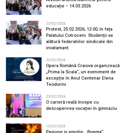
educație – 14.03.2026
23/02/2026
Protest, 25.02.2026, 12:00, în fața
Palatului Cotroceni. Studenții se
alătură federatiilor sindicale din
invatamant.
23/02/2026
Opera Română Craiova organizează
„Prima la Scala”, un eveniment de
excepție în Anul Centenar Elena
Teodorini
23/02/2026
O carieră reală începe cu
descoperirea vocației în gimnaziu
13/02/2026
Pasiune și emoție: „Boema”,