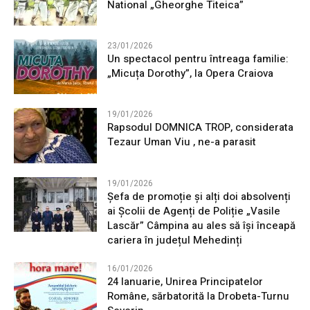
National „Gheorghe Titeica”
23/01/2026
Un spectacol pentru întreaga familie:
„Micuța Dorothy”, la Opera Craiova
19/01/2026
Rapsodul DOMNICA TROP, considerata
Tezaur Uman Viu , ne-a parasit
19/01/2026
Șefa de promoție și alți doi absolvenți
ai Școlii de Agenți de Poliție „Vasile
Lascăr” Câmpina au ales să își înceapă
cariera în județul Mehedinți
16/01/2026
24 Ianuarie, Unirea Principatelor
Române, sărbatorită la Drobeta-Turnu