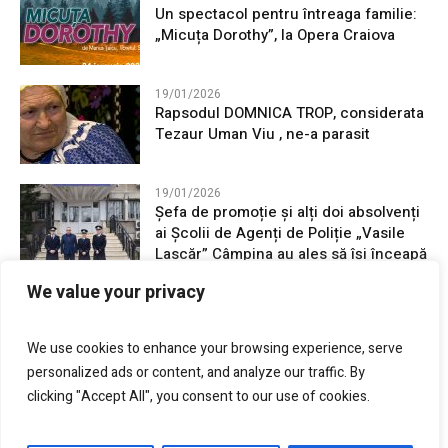
Un spectacol pentru întreaga familie:
„Micuța Dorothy”, la Opera Craiova
19/01/2026
Rapsodul DOMNICA TROP, considerata
Tezaur Uman Viu , ne-a parasit
19/01/2026
Șefa de promoție și alți doi absolvenți
ai Școlii de Agenți de Poliție „Vasile
Lascăr” Câmpina au ales să își înceapă
cariera în județul Mehedinți
We value your privacy
16/01/2026
24 Ianuarie, Unirea Principatelor
We use cookies to enhance your browsing experience, serve
Române, sărbatorită la Drobeta-Turnu
personalized ads or content, and analyze our traffic. By
Severin
clicking "Accept All", you consent to our use of cookies.