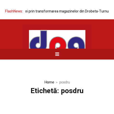
ea rețelei prin transformarea magazinelor din Drobeta-Turnu Severin ș
FlashNews:
Home
posdru
Etichetă:
posdru