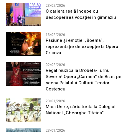
23/02/2026
O carieră reală începe cu
descoperirea vocației în gimnaziu
13/02/2026
Pasiune și emoție: „Boema”,
reprezentație de excepție la Opera
Craiova
02/02/2026
Regal muzica la Drobeta-Turnu
Severin! Opera „Carmen” de Bizet pe
scena Palatului Culturii Teodor
Costescu
23/01/2026
Mica Unire, sărbatorita la Colegiul
National „Gheorghe Titeica”
23/01/2026