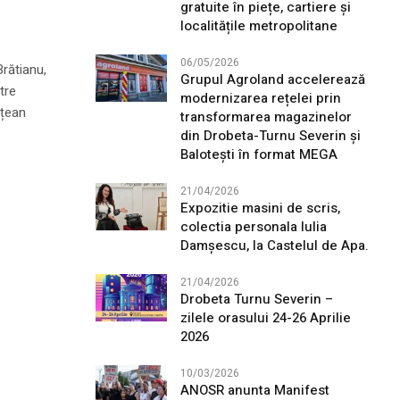
gratuite în piețe, cartiere și
localitățile metropolitane
06/05/2026
Brătianu,
Grupul Agroland accelerează
tre
modernizarea rețelei prin
ețean
transformarea magazinelor
din Drobeta-Turnu Severin și
Balotești în format MEGA
21/04/2026
Expozitie masini de scris,
colectia personala Iulia
Damșescu, la Castelul de Apa.
21/04/2026
Drobeta Turnu Severin –
zilele orasului 24-26 Aprilie
2026
10/03/2026
ANOSR anunta Manifest