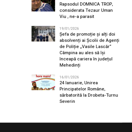
Rapsodul DOMNICA TROP,
considerata Tezaur Uman
Viu , ne-a parasit
19/01/2026
Șefa de promoție și alți doi
absolvenți ai Școlii de Agenți
de Poliție „Vasile Lascăr”
Câmpina au ales să își
înceapă cariera în județul
Mehedinți
16/01/2026
24 Ianuarie, Unirea
Principatelor Române,
sărbatorită la Drobeta-Turnu
Severin