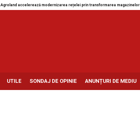
 accelerează modernizarea rețelei prin transformarea magazinelor din Drobe
UTILE
SONDAJ DE OPINIE
ANUNȚURI DE MEDIU