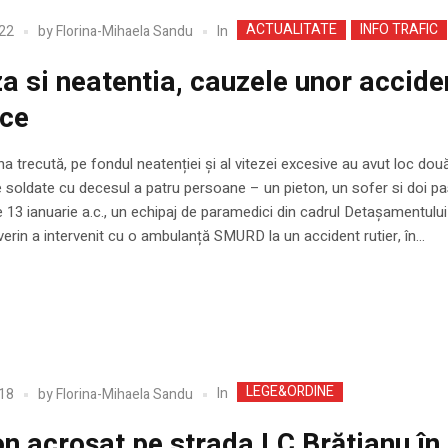
ACTUALITATE
INFO TRAFIC
In
22
by
Florina-Mihaela Sandu
za si neatentia, cauzele unor accide
ice
 trecută, pe fondul neatenției și al vitezei excesive au avut loc dou
 soldate cu decesul a patru persoane – un pieton, un sofer si doi pa
e 13 ianuarie a.c., un echipaj de paramedici din cadrul Detașamentulu
erin a intervenit cu o ambulanță SMURD la un accident rutier, în...
LEGE&ORDINE
In
18
by
Florina-Mihaela Sandu
on acroșat pe strada I.C Brătianu în