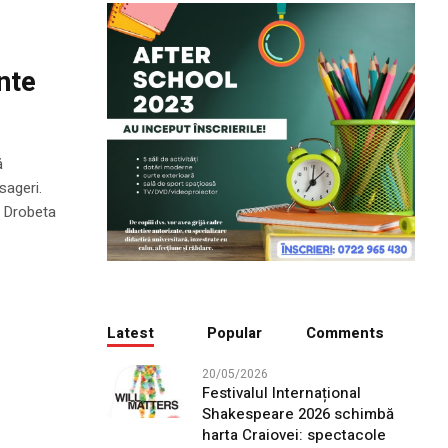
nte
ă
sageri.
i Drobeta
Latest
Popular
Comments
20/05/2026
Festivalul Internațional
Shakespeare 2026 schimbă
harta Craiovei: spectacole