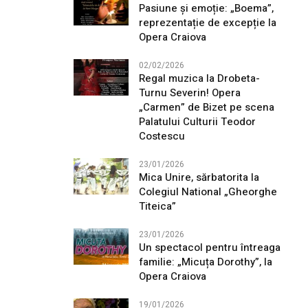
Pasiune și emoție: „Boema”,
reprezentație de excepție la
Opera Craiova
02/02/2026
Regal muzica la Drobeta-
Turnu Severin! Opera
„Carmen” de Bizet pe scena
Palatului Culturii Teodor
Costescu
23/01/2026
Mica Unire, sărbatorita la
Colegiul National „Gheorghe
Titeica”
23/01/2026
Un spectacol pentru întreaga
familie: „Micuța Dorothy”, la
Opera Craiova
19/01/2026