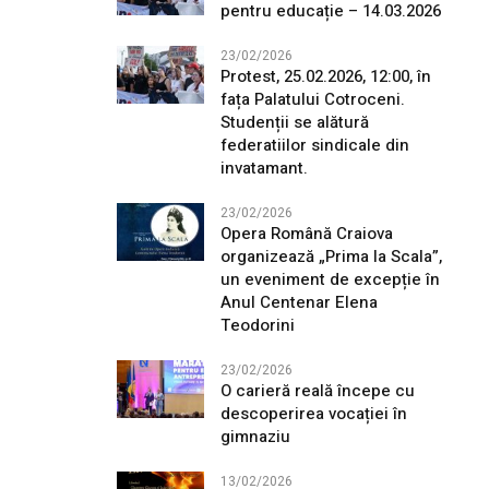
pentru educație – 14.03.2026
23/02/2026
Protest, 25.02.2026, 12:00, în
fața Palatului Cotroceni.
Studenții se alătură
federatiilor sindicale din
invatamant.
23/02/2026
Opera Română Craiova
organizează „Prima la Scala”,
un eveniment de excepție în
Anul Centenar Elena
Teodorini
23/02/2026
O carieră reală începe cu
descoperirea vocației în
gimnaziu
13/02/2026