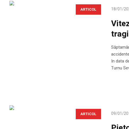
18/01/20
ARTICOL
Vite
trag
Săptamâna
accidente
In data d
Turnu Sev
09/01/20
ARTICOL
Piet