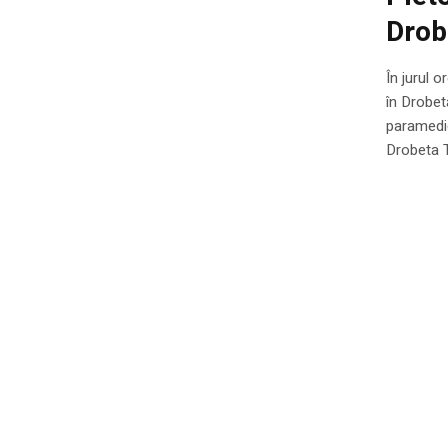
Drob
În jurul 
în Drobet
paramedic
Drobeta 