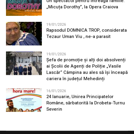
Un spectacol pentru întreaga familie:
„Micuța Dorothy”, la Opera Craiova
19/01/2026
Rapsodul DOMNICA TROP, considerata
Tezaur Uman Viu , ne-a parasit
19/01/2026
Șefa de promoție și alți doi absolvenți
ai Școlii de Agenți de Poliție „Vasile
Lascăr” Câmpina au ales să își înceapă
cariera în județul Mehedinți
16/01/2026
24 Ianuarie, Unirea Principatelor
Române, sărbatorită la Drobeta-Turnu
Severin