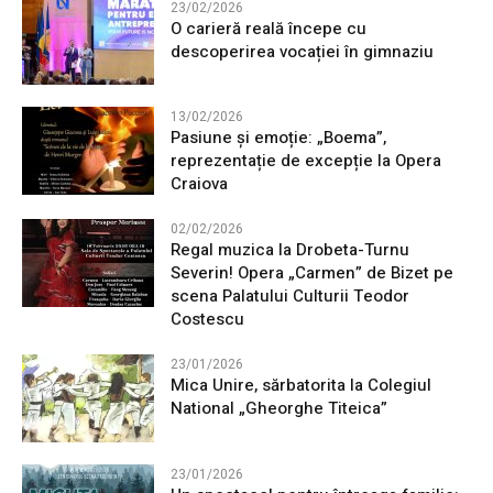
23/02/2026
O carieră reală începe cu
descoperirea vocației în gimnaziu
13/02/2026
Pasiune și emoție: „Boema”,
reprezentație de excepție la Opera
Craiova
02/02/2026
Regal muzica la Drobeta-Turnu
Severin! Opera „Carmen” de Bizet pe
scena Palatului Culturii Teodor
Costescu
23/01/2026
Mica Unire, sărbatorita la Colegiul
National „Gheorghe Titeica”
23/01/2026