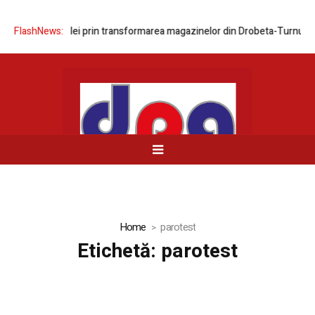
area rețelei prin transformarea magazinelor din Drobeta-Turnu Severin
FlashNews:
Home
parotest
Etichetă:
parotest