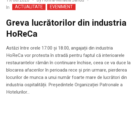
19/08/2020
by
Florina-Mihaela Sandu
ACTUALITATE
EVENIMENT
In
Greva lucrătorilor din industria
HoReCa
Astăzi între orele 17.00 și 18.00, angajații din industria
HoReCa vor protesta în stradă pentru faptul că interioarele
restaurantelor rămân în continuare închise, ceea ce va duce la
blocarea afacerilor în perioada rece și prin urmare, pierderea
locurilor de munca a unui număr foarte mare de lucrători din
industria ospitalității. Preşedintele Organizației Patronale a
Hotelurilor...