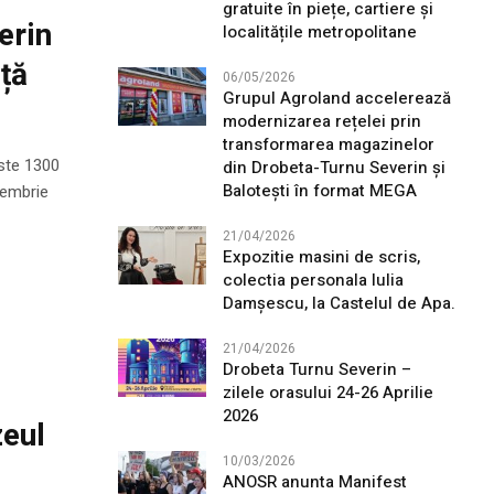
gratuite în piețe, cartiere și
erin
localitățile metropolitane
ță
06/05/2026
Grupul Agroland accelerează
modernizarea rețelei prin
transformarea magazinelor
este 1300
din Drobeta-Turnu Severin și
Balotești în format MEGA
iembrie
21/04/2026
Expozitie masini de scris,
colectia personala Iulia
Damșescu, la Castelul de Apa.
21/04/2026
Drobeta Turnu Severin –
zilele orasului 24-26 Aprilie
2026
zeul
10/03/2026
ANOSR anunta Manifest