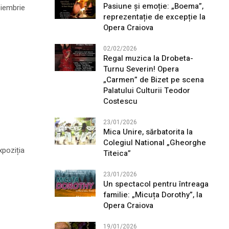
Pasiune și emoție: „Boema”,
oiembrie
reprezentație de excepție la
Opera Craiova
02/02/2026
Regal muzica la Drobeta-
Turnu Severin! Opera
„Carmen” de Bizet pe scena
Palatului Culturii Teodor
Costescu
23/01/2026
Mica Unire, sărbatorita la
Colegiul National „Gheorghe
xpoziția
Titeica”
23/01/2026
Un spectacol pentru întreaga
familie: „Micuța Dorothy”, la
Opera Craiova
19/01/2026