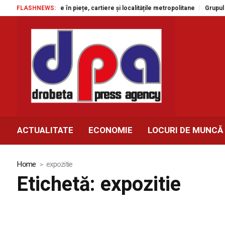
e gratuite în piețe, cartiere și localitățile metropolitane
FLASHNEWS:
Grupul Agroland
ACTUALITATE
ECONOMIE
LOCURI DE MUNCĂ
Home
expozitie
Etichetă:
expozitie