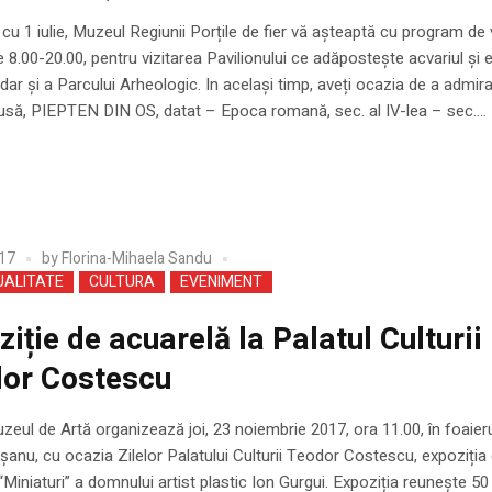
cu 1 iulie, Muzeul Regiunii Porțile de fier vă așteaptă cu program de 
e 8.00-20.00, pentru vizitarea Pavilionului ce adăpostește acvariul și e
dar și a Parcului Arheologic. In același timp, aveți ocazia de a admir
pusă, PIEPTEN DIN OS, datat – Epoca romană, sec. al IV-lea – sec....
17
by
Florina-Mihaela Sandu
UALITATE
CULTURA
EVENIMENT
iție de acuarelă la Palatul Culturii
or Costescu
zeul de Artă organizează joi, 23 noiembrie 2017, ora 11.00, în foaierul
ăşanu, cu ocazia Zilelor Palatului Culturii Teodor Costescu, expoziția
“Miniaturi” a domnului artist plastic Ion Gurgui. Expoziția reuneşte 50