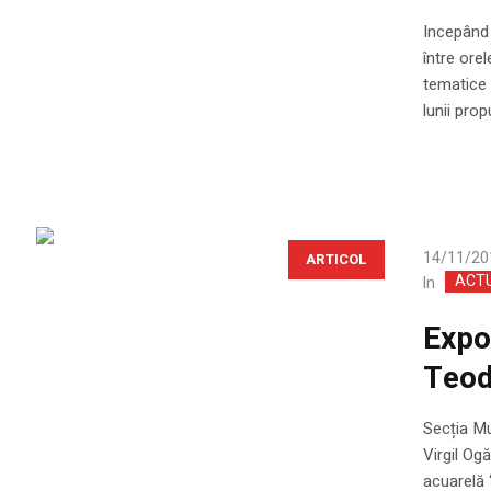
Incepând 
între orel
tematice 
lunii pro
14/11/20
ARTICOL
ACT
In
Expoz
Teod
Secția Mu
Virgil Og
acuarelă 