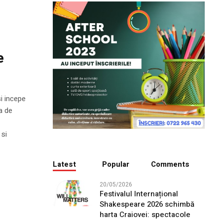
e
i incepe
a de
 si
Latest
Popular
Comments
20/05/2026
Festivalul Internațional
Shakespeare 2026 schimbă
harta Craiovei: spectacole