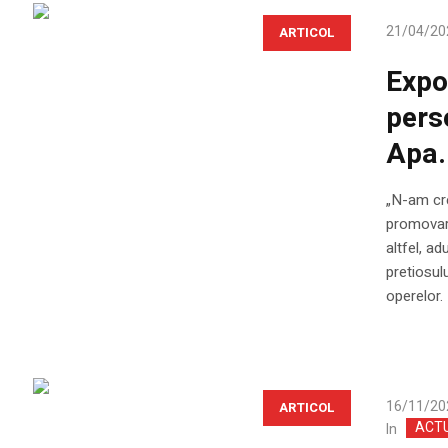
21/04/20
ARTICOL
Expo
pers
Apa.
„N-am cre
promovare
altfel, ad
pretiosulu
operelor. 
16/11/20
ARTICOL
ACT
In