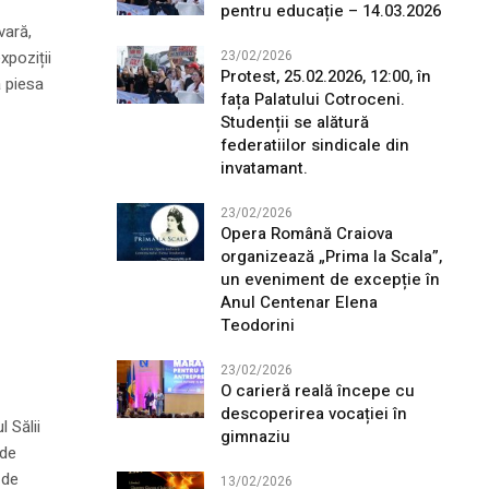
pentru educație – 14.03.2026
vară,
xpoziții
23/02/2026
Protest, 25.02.2026, 12:00, în
a piesa
fața Palatului Cotroceni.
Studenții se alătură
federatiilor sindicale din
invatamant.
23/02/2026
Opera Română Craiova
organizează „Prima la Scala”,
un eveniment de excepție în
Anul Centenar Elena
Teodorini
23/02/2026
O carieră reală începe cu
descoperirea vocației în
 Sălii
gimnaziu
 de
 de
13/02/2026