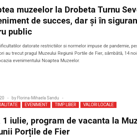
tea muzeelor la Drobeta Turnu Sev
eniment de succes, dar și în siguran
ru public
dificultatilor datorate restrictiilor si normelor impuse de pandemie, p
tori au trecut pragul Muzeului Regiunii Portile de Fier, sâmbătă, 14 no
ocazia evenimentului Noaptea Muzeelor.
20
by
Florina-Mihaela Sandu
UALITATE
EVENIMENT
TIMP LIBER
VALORI LOCALE
a 1 iulie, program de vacanta la Mu
nii Porțile de Fier