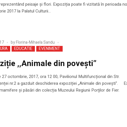
reprezentând peisaje şi flori. Expoziția poate fi vizitată în perioada n
e 2017 la Palatul Culturii...
17
by
Florina-Mihaela Sandu
TURA
EDUCATIE
EVENIMENT
ziție ,,Animale din povești”
e 27 octombrie, 2017, ora 12 00, Pavilionul Multifuncțional din Str.
nței nr.2 a gazduit deschiderea expoziției „Animale din povești”. E
mamifere și păsări din colecția Muzeului Regiunii Porţilor de Fier.