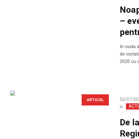
Noap
– ev
pent
In ciuda 
de vizita
2020 cu 
02/07/20
ARTICOL
ACT
In
De l
Regiu