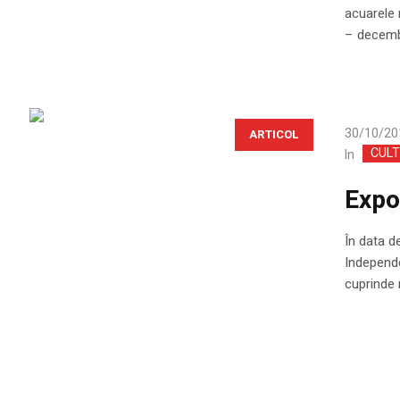
acuarele 
– decembri
30/10/20
ARTICOL
CUL
In
Expo
În data d
Independe
cuprinde 