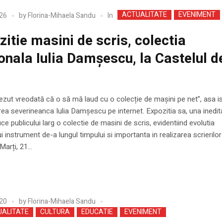
ACTUALITATE
EVENIMENT
In
26
by
Florina-Mihaela Sandu
zitie masini de scris, colectia
onala Iulia Damșescu, la Castelul d
zut vreodată că o să mă laud cu o colecție de mașini pe net”, asa is
a severineanca Iulia Damșescu pe internet. Expozitia sa, una inedit
uce publicului larg o colectie de masini de scris, evidentiind evolutia
i instrument de-a lungul timpului si importanta in realizarea scrierilor
Marți, 21...
20
by
Florina-Mihaela Sandu
UALITATE
CULTURA
EDUCATIE
EVENIMENT