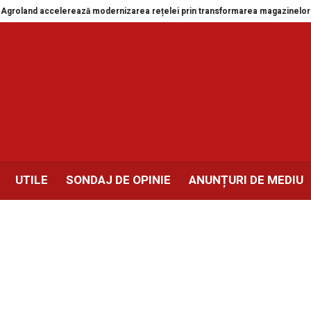
 accelerează modernizarea rețelei prin transformarea magazinelor din Drobe
UTILE
SONDAJ DE OPINIE
ANUNȚURI DE MEDIU