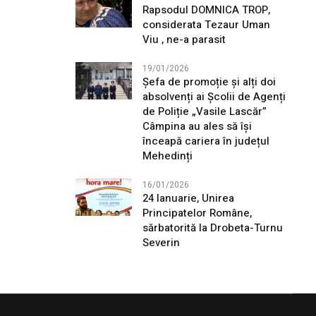
Rapsodul DOMNICA TROP,
considerata Tezaur Uman
Viu , ne-a parasit
19/01/2026
Șefa de promoție și alți doi
absolvenți ai Școlii de Agenți
de Poliție „Vasile Lascăr”
Câmpina au ales să își
înceapă cariera în județul
Mehedinți
16/01/2026
24 Ianuarie, Unirea
Principatelor Române,
sărbatorită la Drobeta-Turnu
Severin