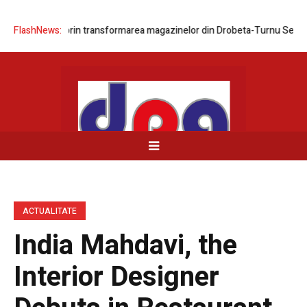
rețelei prin transformarea magazinelor din Drobeta-Turnu Severin și B
FlashNews:
ACTUALITATE
India Mahdavi, the
Interior Designer