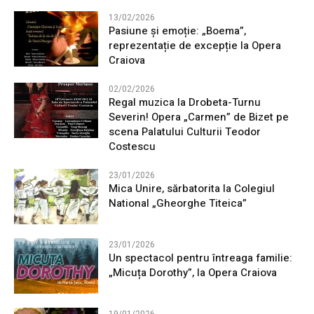
13/02/2026
Pasiune și emoție: „Boema”,
reprezentație de excepție la Opera
Craiova
02/02/2026
Regal muzica la Drobeta-Turnu
Severin! Opera „Carmen” de Bizet pe
scena Palatului Culturii Teodor
Costescu
23/01/2026
Mica Unire, sărbatorita la Colegiul
National „Gheorghe Titeica”
23/01/2026
Un spectacol pentru întreaga familie:
„Micuța Dorothy”, la Opera Craiova