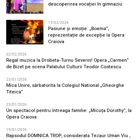
descoperirea vocației în gimnaziu
13/02/2026
Pasiune și emoție: „Boema”,
reprezentație de excepție la Opera
Craiova
02/02/2026
Regal muzica la Drobeta-Turnu Severin! Opera „Carmen”
de Bizet pe scena Palatului Culturii Teodor Costescu
23/01/2026
Mica Unire, sărbatorita la Colegiul National „Gheorghe
Titeica”
23/01/2026
Un spectacol pentru întreaga familie: „Micuța Dorothy”, la
Opera Craiova
19/01/2026
Rapsodul DOMNICA TROP, considerata Tezaur Uman Viu ,