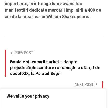
importante, în întreaga lume având loc
manifestări dedicate marcării împlinirii a 400 de
ani de la moartea lui William Shakespeare.
PREV POST
Boalele şi leacurile urbei – despre
prejudecăţile sanitare româneşti la sfârşit de
secol XIX, la Palatul Suțu!
NEXT POST
2 proiecte de acte normative importante in
We value your privacy
sedinta de Guvern astazi, 16 martie