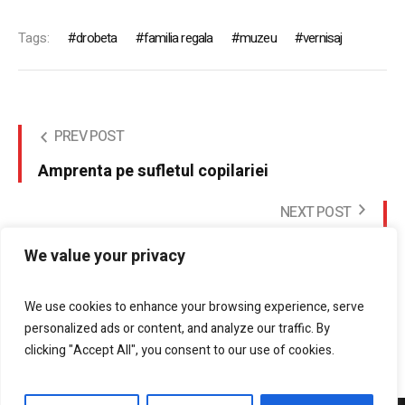
Tags:
drobeta
familia regala
muzeu
vernisaj
PREV POST
Amprenta pe sufletul copilariei
NEXT POST
Concert de Crăciun la Filarmonica Oltenia
We value your privacy
Craiova 19-20 Decembrie 2017
We use cookies to enhance your browsing experience, serve
personalized ads or content, and analyze our traffic. By
clicking "Accept All", you consent to our use of cookies.