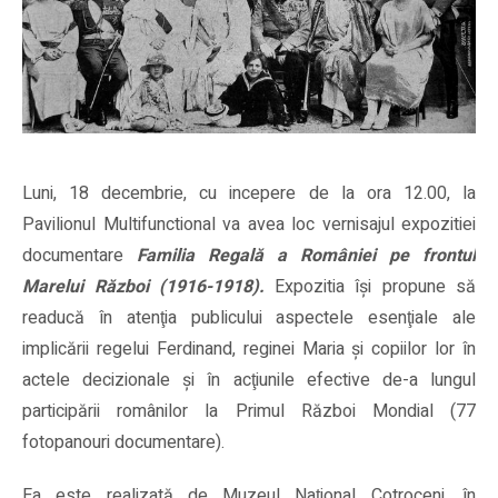
Luni, 18 decembrie, cu incepere de la ora 12.00, la
Pavilionul Multifunctional va avea loc vernisajul expozitiei
documentare
Familia Regală a României pe frontul
Marelui Război (1916-1918).
Expozitia îşi propune să
readucă în atenţia publicului
aspectele esenţiale ale
implicării regelui Ferdinand, reginei Maria şi copiilor lor în
actele decizionale şi în acţiunile efective de-a lungul
participării românilor la Primul Război Mondial (77
fotopanouri documentare).
Ea este realizată de Muzeul Naţional Cotroceni, în