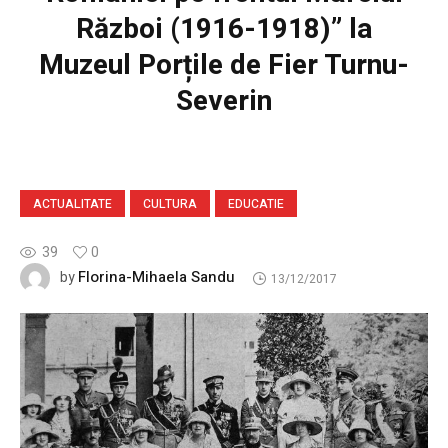
Război (1916-1918)” la
Muzeul Porțile de Fier Turnu-
Severin
ACTUALITATE
CULTURA
EDUCATIE
39
0
Florina-Mihaela Sandu
by
13/12/2017