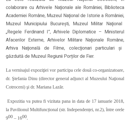
colaborare cu
Arhivele Naţionale ale României,
Biblioteca
Academiei Române,
Muzeul Naţional de Istorie a României,
Muzeul Municipiului Bucureşti, Muzeul Militar Naţional
„Regele Ferdinand I”,
Arhivele Diplomatice – Ministerul
Afacerilor Externe,
Arhivelor Militare Naţionale Române,
Arhiva Naţională de Filme, colecţionari particulari și
găzduită de Muzeul Regiunii Porților de Fier.
La vernisajul expoziţiei vor participa cele două co-organizatoare,
dr. Ştefania Dinu (director general adjunct al Muzeului Naţional
Cotroceni) şi dr. Mariana Lazăr.
Expozitia va putea fi vizitata pana in data de 17 ianuarie 2018,
la Pavilionul Multifuncțional (str. Independenței, nr.2), între orele
00
00
9
– 16
.