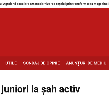
groland accelerează modernizarea rețelei prin transformarea magazinelor di
UTILE
SONDAJ DE OPINIE
ANUNȚURI DE MEDIU
juniori la şah activ