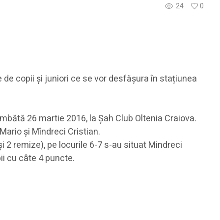
24
0
 de copii și juniori ce se vor desfășura în stațiunea
sâmbătă 26 martie 2016, la Șah Club Oltenia Craiova.
ario și Mîndreci Cristian.
și 2 remize), pe locurile 6-7 s-au situat Mindreci
ii cu câte 4 puncte.