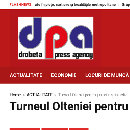
pectacole gratuite în piețe, cartiere și localitățile metropolitane
FLASHNEWS:
Grupul A
ACTUALITATE
ECONOMIE
LOCURI DE MUNCĂ
Home
ACTUALITATE
Turneul Olteniei pentru juniori la şah activ
Turneul Olteniei pentru 