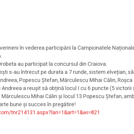
verineni în vederea participării la Campionatele Naționale
.
robeta au participat la concursul din Craiova.
lești s-au întrecut pe durata a 7 runde, sistem elvețian, 
Andreea, Popescu Ștefan, Mărculescu Mihai Călin, Roșca M
Andreea a reușit să obțină locul I cu 6 puncte (5 victorii 
 9 Mărculescu Mihai Călin și locul 13 Popescu Ștefan, amb
foarte bune și succes în pregătire!
.com/
tnr214131.aspx?lan=1&art=1&wi=
821