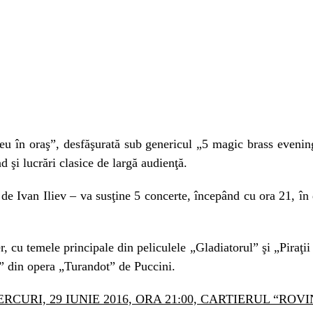
neu în oraş”, desfăşurată sub genericul „5 magic brass evening
 şi lucrări clasice de largă audienţă.
de Ivan Iliev – va susţine 5 concerte, începând cu ora 21, în d
cu temele principale din peliculele „Gladiatorul” şi „Piraţii 
” din opera „Turandot” de Puccini.
ERCURI, 29 IUNIE 2016, ORA 21:00, CARTIERUL “ROVI