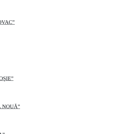
NOVAC”
OŞIE”
ŢA NOUĂ”