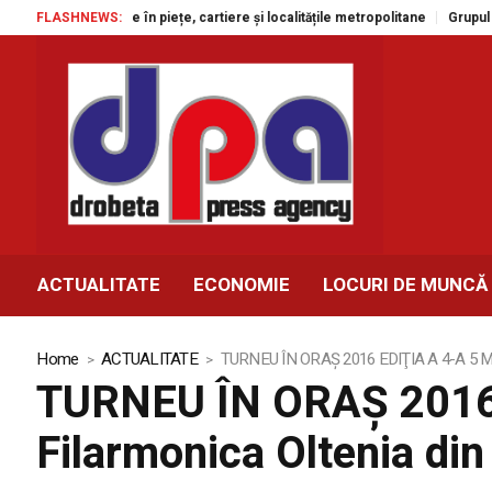
ole gratuite în piețe, cartiere și localitățile metropolitane
FLASHNEWS:
Grupul Agrola
ACTUALITATE
ECONOMIE
LOCURI DE MUNCĂ
Home
ACTUALITATE
TURNEU ÎN ORAŞ 2016 EDIŢIA A 4-A 5 Magi
TURNEU ÎN ORAŞ 2016 
Filarmonica Oltenia din