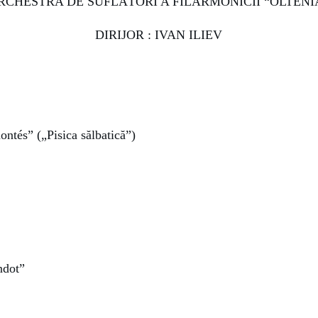
RCHESTRA DE SUFLĂTORI A FILARMONICII “OLTENI
DIRIJOR :
IVAN ILIEV
ntés” („Pisica sălbatică”)
ndot”