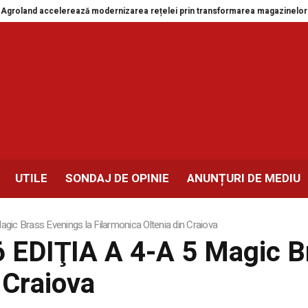
nd accelerează modernizarea rețelei prin transformarea magazinelor din Dro
UTILE
SONDAJ DE OPINIE
ANUNȚURI DE MEDIU
c Brass Evenings la Filarmonica Oltenia din Craiova
EDIŢIA A 4-A 5 Magic Br
 Craiova