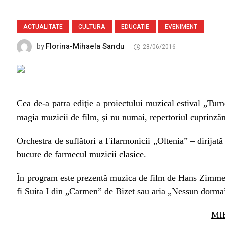
ACTUALITATE
CULTURA
EDUCATIE
EVENIMENT
Florina-Mihaela Sandu
by
28/06/2016
Cea de-a patra ediţie a proiectului muzical estival „Tur
magia muzicii de film, şi nu numai, repertoriul cuprinzând
Orchestra de suflători a Filarmonicii „Oltenia” – dirijată 
bucure de farmecul muzicii clasice.
În program este prezentă muzica de film de Hans Zimmer, 
fi Suita I din „Carmen” de Bizet sau aria „Nessun dorma
MI