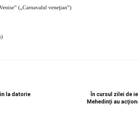
 Venise” („Carnavalul veneţian”)
ş)
n la datorie
În cursul zilei de ie
Mehedinţi au acţionat