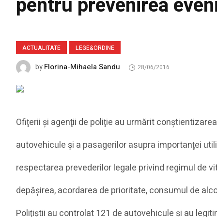
pentru prevenirea eveni
ACTUALITATE
LEGE&ORDINE
Florina-Mihaela Sandu
by
28/06/2016
Ofiţerii şi agenţii de poliţie au urmărit conştientizar
autovehicule şi a pasagerilor asupra importanţei utili
respectarea prevederilor legale privind regimul de vite
depăşirea, acordarea de prioritate, consumul de alco
Poliţiştii au controlat 121 de autovehicule şi au leg