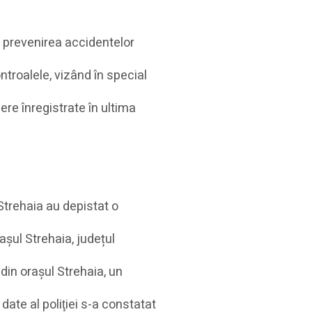
i prevenirea accidentelor
controalele, vizând în special
re înregistrate în ultima
 Strehaia au depistat o
așul Strehaia, județul
din orașul Strehaia, un
date al poliţiei s-a constatat