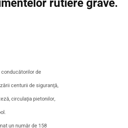
mentelor rutiere grave.
ea conducătorilor de
zării centurii de siguranţă,
ză, circulaţia pietonilor,
ol.
itimat un număr de 158