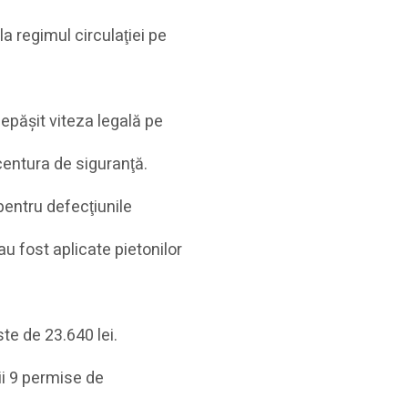
a regimul circulaţiei pe
epăşit viteza legală pe
centura de siguranţă.
 pentru defecţiunile
au fost aplicate pietonilor
ste de 23.640 lei.
rii 9 permise de