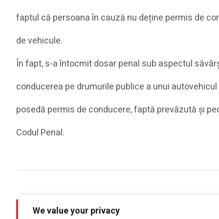
faptul că persoana în cauză nu deține permis de co
de vehicule.
În fapt, s-a întocmit dosar penal sub aspectul săvârșir
conducerea pe drumurile publice a unui autovehicul
posedă permis de conducere, faptă prevăzută și pede
Codul Penal.
PREV POST
We value your privacy