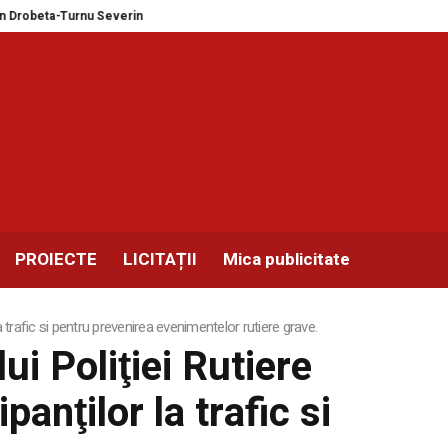
a-Turnu Severin și Balotești în format MEGA
Expozitie masini de scris, co
PROIECTE
LICITAȚII
Mica publicitate
r la trafic si pentru prevenirea evenimentelor rutiere grave.
lui Poliţiei Rutiere
anţilor la trafic si