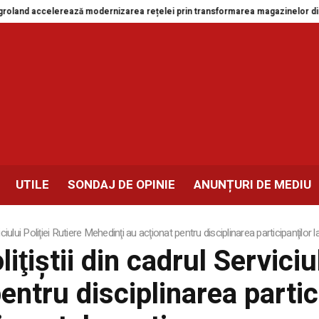
accelerează modernizarea rețelei prin transformarea magazinelor din Drobet
UTILE
SONDAJ DE OPINIE
ANUNȚURI DE MEDIU
Serviciului Poliţiei Rutiere Mehedinţi au acţionat pentru disciplinarea participanţilo
oliţiştii din cadrul Serviciu
ntru disciplinarea particip