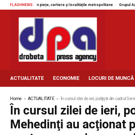
 gratuite în piețe, cartiere și localitățile metropolitane
FLASHNEWS:
Grupul Agroland 
ACTUALITATE
ECONOMIE
LOCURI DE MUNCĂ
Home
ACTUALITATE
În cursul zilei de ieri, poliţiştii din cadrul 
În cursul zilei de ieri, p
Mehedinţi au acţionat pe