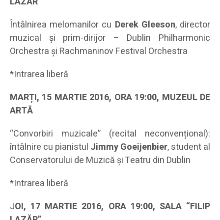
LAZĂR”
Întâlnirea melomanilor cu
Derek Gleeson
, director
muzical şi prim-dirijor – Dublin Philharmonic
Orchestra şi Rachmaninov Festival Orchestra
*Intrarea liberă
MARȚI, 15 MARTIE 2016, ORA 19:00, MUZEUL DE
ARTĂ
“Convorbiri muzicale” (recital neconvențional):
întâlnire cu pianistul
Jimmy Goeijenbier
, student al
Conservatorului de Muzică şi Teatru din Dublin
*Intrarea liberă
J
OI, 17 MARTIE 2016, ORA 19:00, SALA “FILIP
LAZĂR”