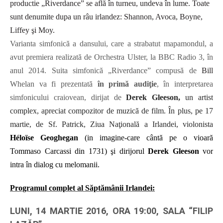
productie „Riverdance” se află în turneu, undeva în lume. Toate
sunt denumite dupa un râu irlandez: Shannon, Avoca, Boyne,
Liffey şi Moy.
Varianta simfonică a dansului, care a strabatut mapamondul, a
avut premiera realizată de Orchestra Ulster, la BBC Radio 3, în
anul 2014. Suita simfonică „Riverdance” compusă de
Bill
Whelan va fi prezentată
în primă audiţie
, în interpretarea
simfonicului craiovean, dirijat de
Derek Gleeson,
un artist
complex, apreciat compozitor de muzică de film. În plus, pe 17
martie, de Sf. Patrick, Ziua Naţională a Irlandei, violonista
Héloïse Geoghegan
(in imagine-care cântă pe o vioară
Tommaso Carcassi din 1731) şi dirijorul
Derek Gleeson
vor
intra în dialog cu melomanii.
Programul complet al Săptămânii Irlandei:
LUNI, 14 MARTIE 2016, ORA 19:00, SALA “FILIP