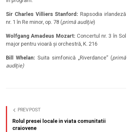
În program:
Sir Charles Villiers Stanford:
Rapsodia irlandeză
nr. 1 în Re minor, op. 78 (
primă audiţie
)
Wolfgang Amadeus Mozart:
Concertul nr. 3 în Sol
major pentru vioară și orchestră, K. 216
Bill Whelan:
Suita simfonică „Riverdance” (
primă
audiţie)
PREV POST
Rolul presei locale in viata comunitatii
craiovene