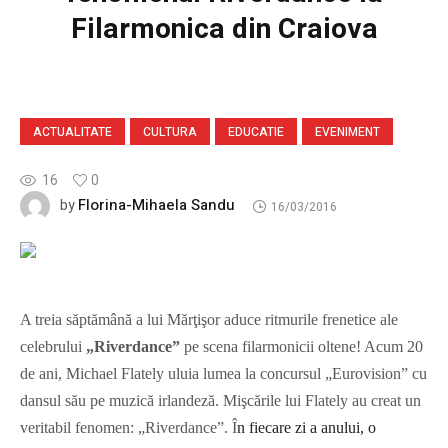
Filarmonica din Craiova
ACTUALITATE
CULTURA
EDUCATIE
EVENIMENT
16
0
Florina-Mihaela Sandu
by
16/03/2016
A treia săptămână a lui Mărţişor aduce ritmurile frenetice ale
celebrului
„Riverdance”
pe scena filarmonicii oltene! Acum 20
de ani, Michael Flately uluia lumea la concursul „Eurovision” cu
dansul său pe muzică irlandeză. Mişcările lui Flately au creat un
veritabil fenomen: „Riverdance”. Î
n fiecare zi a anului, o