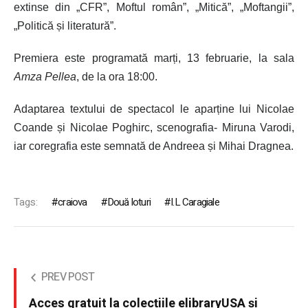
extinse din „CFR”, Moftul român”, „Mitică”, „Moftangii”,
„Politică și literatură”.
Premiera este programată marți, 13 februarie, la sala
Amza Pellea
, de la ora 18:00.
Adaptarea textului de spectacol le aparține lui Nicolae
Coande și Nicolae Poghirc, scenografia- Miruna Varodi,
iar coregrafia este semnată de Andreea și Mihai Dragnea.
Tags:
craiova
Două loturi
I.L Caragiale
PREV POST
Acces gratuit la colecțiile elibraryUSA și