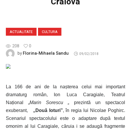
Craiova
ACTUALITATE
CULTURA
208
0
Florina-Mihaela Sandu
by
09/02/2018
La 166 de ani de la nașterea celui mai important
dramaturg român, Ion Luca Caragiale, Teatrul
Național „
Marin Sorescu
„
prezintă un spectacol
exuberant,
„Două loturi”
, în regia lui Nicolae Poghirc.
Scenariul spectacolului este o adaptare după textul
omonim al lui Caragiale, căruia i se adaugă fragmente