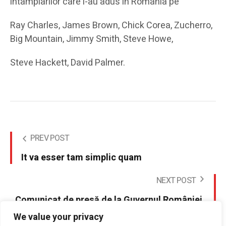
intamplarilor care i-au adus in Romania pe
Ray Charles, James Brown, Chick Corea, Zucherro,
Big Mountain, Jimmy Smith, Steve Howe,
Steve Hackett, David Palmer.
PREV POST
It va esser tam simplic quam
NEXT POST
Comunicat de presă de la Guvernul României.
Simplificare: Start pentru punctul de contact
We value your privacy
unic electronic