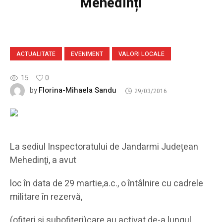
Mehedinți
ACTUALITATE
EVENIMENT
VALORI LOCALE
15
0
Florina-Mihaela Sandu
by
29/03/2016
La sediul Inspectoratului de Jandarmi Judeţean
Mehedinţi, a avut
loc în data de 29 martie,a.c., o întâlnire cu cadrele
militare în rezervă,
(ofițeri și subofițeri)care au activat de-a lungul