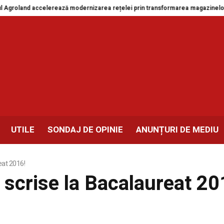
roland accelerează modernizarea rețelei prin transformarea magazinelor din
UTILE
SONDAJ DE OPINIE
ANUNȚURI DE MEDIU
eat 2016!
 scrise la Bacalaureat 20