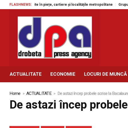
ectacole gratuite în piețe, cartiere și localitățile metropolitane
FLASHNEWS:
Grupul Ag
ACTUALITATE
ECONOMIE
LOCURI DE MUNCĂ
Home
ACTUALITATE
De astazi încep probele scrise la Bacalaur
De astazi încep probele