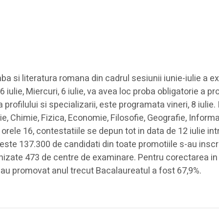
mba si literatura romana din cadrul sesiunii iunie-iulie 
iulie, Miercuri, 6 iulie, va avea loc proba obligatorie a pro
ofilului si specializarii, este programata vineri, 8 iulie. 
ie, Chimie, Fizica, Economie, Filosofie, Geografie, Inform
rele 16, contestatiile se depun tot in data de 12 iulie int
Peste 137.300 de candidati din toate promotiile s-au inscr
nizate 473 de centre de examinare. Pentru corectarea in 
 au promovat anul trecut Bacalaureatul a fost 67,9%.