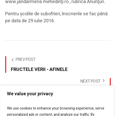
www.jandarmeria mehedinţi.ro , rubrica Anunţuri.
Pentru școlile de subofiteri, înscrierile se fac până
pe data de 29 iulie 2016.
PREV POST
FRUCTELE VERII - AFINELE
NEXT POST
Sedinta ordinara a Colegiului Prefectural de
We value your privacy
marti 26 iulie 2016
We use cookies to enhance your browsing experience, serve
personalized ads or content, and analyze our traffic. By