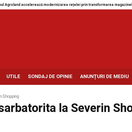
 Agroland accelerează modernizarea rețelei prin transformarea magazinelor 
UTILE
SONDAJ DE OPINIE
ANUNȚURI DE MEDIU
rin Shopping
 sarbatorita la Severin Sh