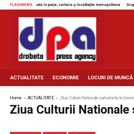
 spectacole gratuite în piețe, cartiere și localitățile metropolitane
FLASHNEWS:
Grupul
ACTUALITATE
ECONOMIE
LOCURI DE MUNCĂ
Home
ACTUALITATE
Ziua Culturii Nationale sarbatorita la Seve
Ziua Culturii Nationale