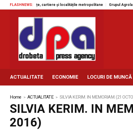
ratuite în piețe, cartiere și localitățile metropolitane
FLASHNEWS:
Grupul Agroland ac
ACTUALITATE
ECONOMIE
LOCURI DE MUNCĂ
Home
ACTUALITATE
SILVIA KERIM. IN MEMORIAM. (21 OCTO
SILVIA KERIM. IN ME
2016)