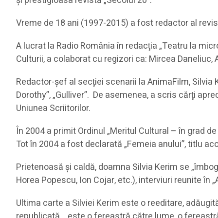
şi prestigioasa revistă „Secolul 20”.
Vreme de 18 ani (1997-2015) a fost redactor al revis
A lucrat la Radio România în redacţia „Teatru la micr
Culturii, a colaborat cu regizori ca: Mircea Daneliuc
Redactor-şef al secţiei scenarii la AnimaFilm, Silvi
Dorothy”, „Gulliver”. De asemenea, a scris cărţi apre
Uniunea Scriitorilor.
În 2004 a primit Ordinul „Meritul Cultural – în grad d
Tot în 2004 a fost declarată „Femeia anului”, titlu a
Prietenoasă şi caldă, doamna Silvia Kerim se „îmbogăţe
Horea Popescu, Ion Cojar, etc.), interviuri reunite în
Ultima carte a Silviei Kerim este o reeditare, adăugi
republicată… este o fereastră către lume, o fereastră c