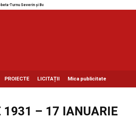
Turnu Severin și Balotești în format MEGA
Expozitie masini de scris, cole
PROIECTE
LICITAȚII
Mica publicitate
 1931 – 17 IANUARIE