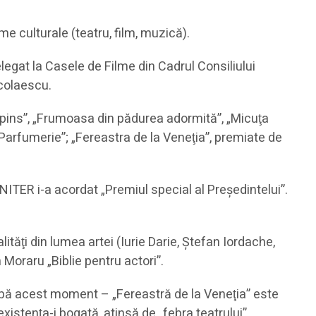
e culturale (teatru, film, muzică).
legat la Casele de Filme din Cadrul Consiliului
icolaescu.
oppins”, „Frumoasa din pădurea adormită”, „Micuţa
 Parfumerie”; „Fereastra de la Veneţia”, premiate de
UNITER i-a acordat „Premiul special al Preşedintelui”.
ităţi din lumea artei (Iurie Darie, Ştefan Iordache,
 Moraru „Biblie pentru actori”.
 după acest moment – „Fereastră de la Veneţia” este
existenţa-i bogată, atinsă de „febra teatrului”.