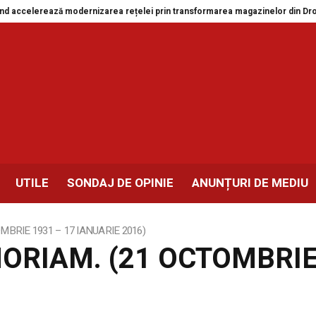
celerează modernizarea rețelei prin transformarea magazinelor din Drobeta-
UTILE
SONDAJ DE OPINIE
ANUNȚURI DE MEDIU
MBRIE 1931 – 17 IANUARIE 2016)
MORIAM. (21 OCTOMBRIE