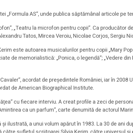
tei „Formula AS”, unde publica săptămânal articole pe tem
ofon”, „Teatru la microfon pentru copii”. Ca producător de
, Alexandru Tatos, Mircea Veroiu, Nicolae Corjos, Sergiu N
a Kerim este autoarea musicalurilor pentru copii „Mary P
ciate de memorialistică: „Ponica, o legendă”; „Vedere din
e Cavaler”, acordat de preşedintele României, iar în 2008 
cordat de American Biographical Institute.
a” cu fiecare interviu. A creat profile a zeci de personal
 „Amintirea ca un parfum”, carte denumită de actorul Marin
tă şi ilustrată, a unui volum apărut în 1983. La 30 de ani
ătre sufletul scriitoarei Silvia Kerim, către universul şi 