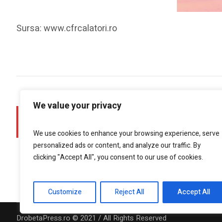
Sursa: www.cfrcalatori.ro
We value your privacy
PREV POST
Un bărbat a murit în accident pe DC 81
We use cookies to enhance your browsing experience, serve
personalized ads or content, and analyze our traffic. By
clicking "Accept All", you consent to our use of cookies.
Customize
Reject All
Accept All
DrobetaPress.ro © 2021 / All Rights Reserved