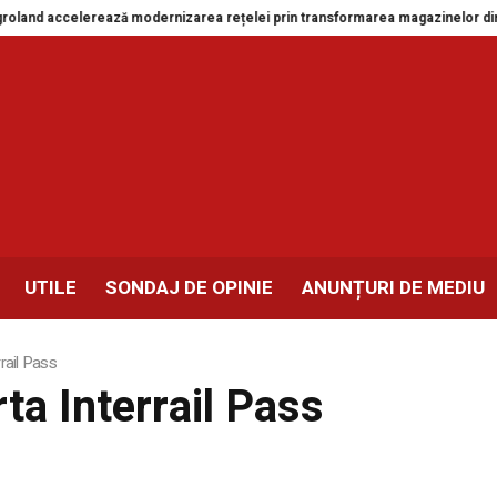
elerează modernizarea rețelei prin transformarea magazinelor din Drobeta-T
UTILE
SONDAJ DE OPINIE
ANUNȚURI DE MEDIU
rail Pass
ta Interrail Pass