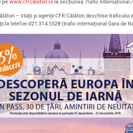
le pe
www.cfrcalatori.ro
la secțiunea
Trafic Internațional 
ători – staţii şi agenţii CFR Călători deschise traficului 
maţii la telefon 021.314.5528 (trafic internațional Gara de N