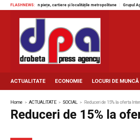
atuite în piețe, cartiere și localitățile metropolitane
FLASHNEWS:
Grupul Agroland acc
ACTUALITATE
ECONOMIE
LOCURI DE MUNCĂ
Home
ACTUALITATE
SOCIAL
Reduceri de 15% la oferta Inter
Reduceri de 15% la ofer