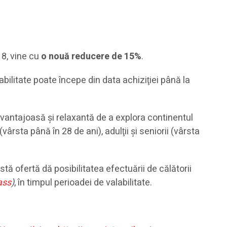
18, vine cu
o nouă reducere de 15%
.
ilitate poate începe din data achiziţiei până la
ă avantajoasă şi relaxantă de a explora continentul
(vârsta până în 28 de ani), adulţii şi seniorii (vârsta
tă ofertă dă posibilitatea efectuării de călătorii
ass
)
, în timpul perioadei de valabilitate.