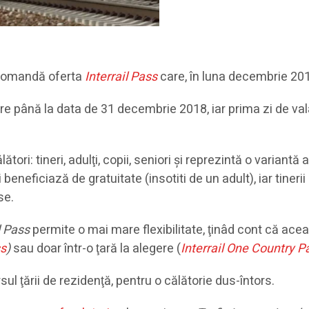
recomandă oferta
Interrail Pass
care, în luna decembrie 20
 până la data de 31 decembrie 2018, iar prima zi de valab
tori: tineri, adulţi, copii, seniori şi reprezintă o variant
beneficiază de gratuitate (insotiti de un adult), iar tinerii 
se.
l Pass
permite o mai mare flexibilitate, ţinâd cont că aceas
ss
)
sau doar într-o ţară la alegere (
Interrail One Country P
sul ţării de rezidenţă, pentru o călătorie dus-întors.