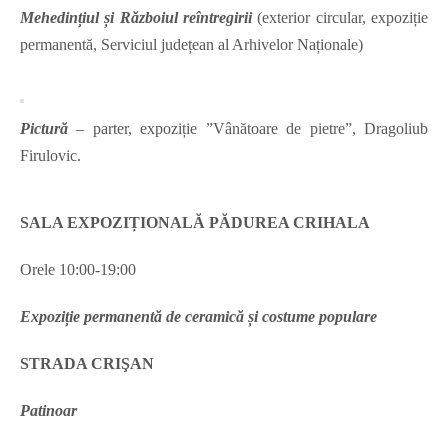
Mehedințiul și Războiul reîntregirii
(exterior circular, expoziție
permanentă, Serviciul județean al Arhivelor Naționale)
Pictură
– parter, expoziție ”Vânătoare de pietre”, Dragoliub
Firulovic.
SALA EXPOZIȚIONALĂ PĂDUREA CRIHALA
Orele 10:00-19:00
Expoziție permanentă de ceramică și costume populare
STRADA CRIŞAN
Patinoar