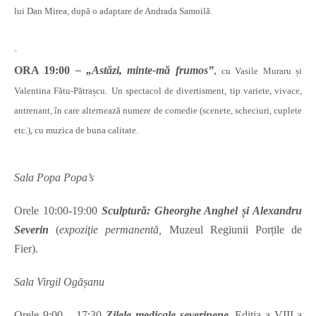
lui Dan Mirea, după o adaptare de Andrada Samoilă.
ORA 19:00
– „Astăzi, minte-mă frumos”
,
cu Vasile Muraru și
Valentina Fătu-Pătrașcu.
Un spectacol de divertisment, tip variete, vivace,
antrenant, în care alternează numere de comedie (scenete, scheciuri, cuplete
etc.), cu muzica de buna calitate.
Sala Popa Popa’s
Orele 10:00-19:00
Sculptură: Gheorghe Anghel și Alexandru
Severin
(
expoziţie permanentă,
Muzeul Regiunii Porțile de
Fier).
Sala Virgil Ogășanu
Orele 9:00 – 17:30
Zilele medicale severinene
, Ediția a VIII-a