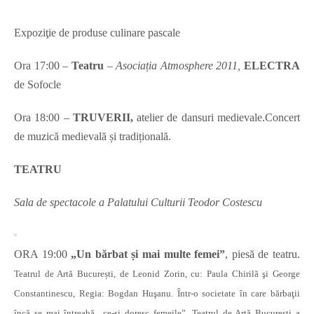
Expoziţie de produse culinare pascale
Ora 17:00 –
Teatru
–
Asociația Atmosphere 2011,
ELECTRA
de Sofocle
Ora 18:00 –
TRUVERII,
atelier de dansuri medievale.Concert
de muzică medievală și tradițională.
TEATRU
Sala de spectacole a Palatului Culturii Teodor Costescu
ORA 19:00
„Un bărbat și mai multe femei”
,
piesă de teatru.
Teatrul de Artă București, de Leonid Zorin, cu: Paula Chirilă şi George
Constantinescu, Regia: Bogdan Huşanu. Într-o societate în care bărbaţii
încă se mai întreabă „ce-şi doresc femeile”, Teatrul de Artă Bucureşti a