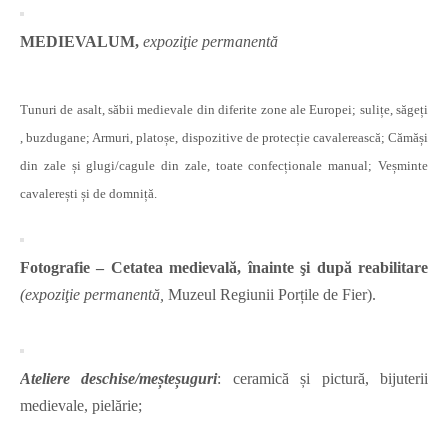
MEDIEVALUM
,
expoziţie permanentă
Tunuri de asalt, săbii medievale din diferite zone ale Europei; sulițe, săgeți
, buzdugane; Armuri, platoșe, dispozitive de protecție cavalerească; Cămăși
din zale și glugi/cagule din zale, toate confecționale manual; Veșminte
cavalerești și de domniță.
Fotografie – Cetatea medievală, înainte şi după reabilitare
(expoziţie permanentă,
Muzeul Regiunii Porțile de Fier).
Ateliere deschise/meșteșuguri
: ceramică și pictură, bijuterii
medievale, pielărie;