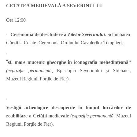
CETATEA MEDIEVALĂ A SEVERINULUI
Ora 12:00
Ceremonia de deschidere a
Zilelor Severinului
. Schimbarea
Gărzii la Cetate. Ceremonia Ordinului Cavalerilor Templieri.
”
sf. mare mucenic gheorghe
în iconografia mehedințeană”
(expoziţie permanentă,
Episcopia Severinului și Strehaiei,
Muzeul Regiunii Porțile de Fier).
Vestigii arheologice descoperite în timpul lucrărilor de
reabilitare a Cetăţii medievale
(
expoziţie permanentă
, Muzeul
Regiunii Porțile de Fier).