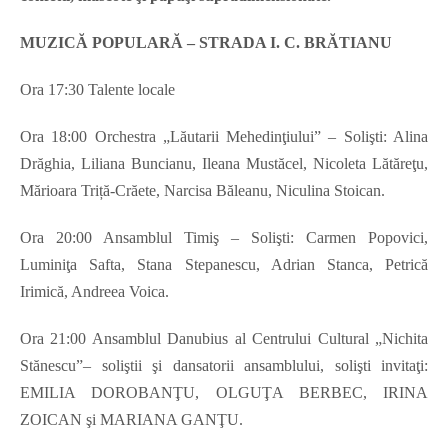
MUZICĂ POPULARĂ – STRADA I. C. BRĂTIANU
Ora 17:30 Talente locale
Ora 18:00 Orchestra „Lăutarii Mehedinţiului” – Solişti: Alina
Drăghia, Liliana Buncianu, Ileana Mustăcel, Nicoleta Lătăreţu,
Mărioara Triță-Crăete, Narcisa Băleanu, Niculina Stoican.
Ora 20:00 Ansamblul Timiş – Solişti: Carmen Popovici,
Luminiţa Safta, Stana Stepanescu, Adrian Stanca, Petrică
Irimică, Andreea Voica.
Ora 21:00 Ansamblul Danubius al Centrului Cultural „Nichita
Stănescu”– soliştii şi dansatorii ansamblului, solişti invitaţi:
EMILIA DOROBANŢU, OLGUŢA BERBEC, IRINA
ZOICAN şi MARIANA GANŢU.