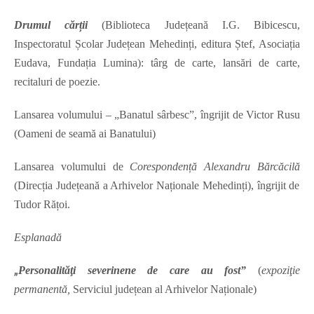
Drumul cărții
(Biblioteca Județeană I.G. Bibicescu,
Inspectoratul Școlar Județean Mehedinți, editura Ștef, Asociația
Eudava, Fundația Lumina): târg de carte, lansări de carte,
recitaluri de poezie.
Lansarea volumului – „Banatul sârbesc”, îngrijit de Victor Rusu
(Oameni de seamă ai Banatului)
Lansarea volumului de
Corespondență Alexandru Bărcăcilă
(Direcția Județeană a Arhivelor Naționale Mehedinți), îngrijit de
Tudor Rățoi.
Esplanadă
„
Personalităţi severinene de care au fost”
(
expoziţie
permanentă,
Serviciul județean al Arhivelor Naționale)