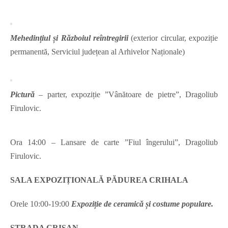
Mehedințiul și Războiul reîntregirii
(exterior circular, expoziție
permanentă, Serviciul județean al Arhivelor Naționale)
Pictură
– parter, expoziție ”Vânătoare de pietre”, Dragoliub
Firulovic.
Ora 14:00 – Lansare de carte ”Fiul îngerului”, Dragoliub
Firulovic.
SALA EXPOZIȚIONALĂ PĂDUREA CRIHALA
Orele 10:00-19:00
Expoziție de ceramică și costume populare.
STRADA CRIŞAN