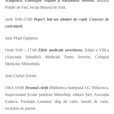
Sculptură
:
Gheorghe Anghel și Alexandru Severin
, Muzeul
Porțile de Fier, Secția Muzeul de Artă.
orele 9:00-15:00
Popa’s într-un zâmbet de copil. Concurs de
caricatură.
Sala Virgil Ogășanu
Orele 9:00 – 17:00
Zilele medicale severinene
, Ediția a VIII-a
(Asociația Științifică Medicală Turnu Severin, Colegiul
Medicilor Mehedinți).
Sala Clubul Artelor
ORA 10:00
Drumul cărții
(Biblioteca Județeană I.G. Bibicescu,
Inspectoratul Școlar județean Mehedinți, editura Ștef, Asociația
Eudava, Fundația Lumina): târg de carte, lansări de carte,
recitaluri de poezie.