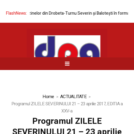
nelor din Drobeta-Turnu Severin și Balotești în format MEGA
FlashNews:
Expoziti
Home
ACTUALITATE
Programul ZILELE SEVERINULUI 21 – 23 aprilie 2017, EDITIA a
XXV-a
Programul ZILELE
SEVERINULUI 21 – 23 aprilie