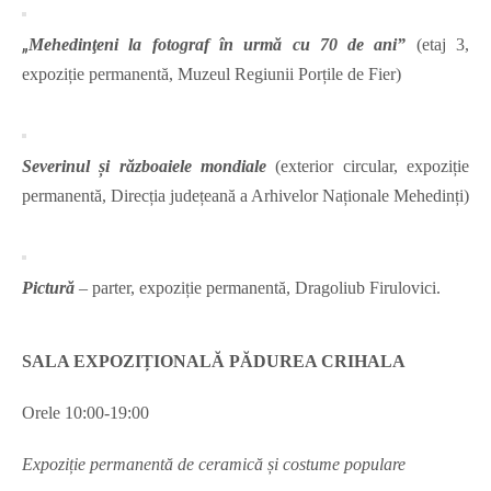
„
Mehedinţeni la fotograf în urmă cu 70 de ani”
(etaj 3,
expoziție permanentă, Muzeul Regiunii Porțile de Fier)
Severinul și războaiele mondiale
(exterior circular, expoziție
permanentă, Direcția județeană a Arhivelor Naționale Mehedinți)
Pictură
– parter, expoziție permanentă, Dragoliub Firulovici.
SALA EXPOZIȚIONALĂ PĂDUREA CRIHALA
Orele 10:00-19:00
Expoziție permanentă de ceramică și costume populare