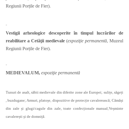
Regiunii Porțile de Fier).
Vestigii arheologice descoperite în timpul lucrărilor de
reabilitare a Cetăţii medievale
(
expoziţie permanentă
, Muzeul
Regiunii Porțile de Fier).
MEDIEVALUM
,
expoziţie permanentă
Tunuri de asalt, săbii medievale din diferite zone ale Europei; sulițe, săgeți
, buzdugane; Armuri, platoșe, dispozitive de protecție cavalerească; Cămăși
din zale și glugi/cagule din zale, toate confecționale manual;Veșminte
cavalerești și de domniță.