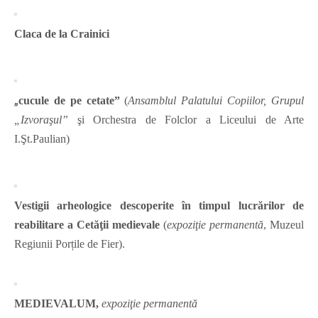
Claca de la Crainici
„
cucule de pe cetate”
(
Ansamblul Palatului Copiilor, Grupul
„Izvoraşul”
şi Orchestra de Folclor a Liceului de Arte
I.Şt.Paulian)
Vestigii arheologice descoperite în timpul lucrărilor de
reabilitare a Cetăţii medievale
(
expoziţie permanentă
, Muzeul
Regiunii Porțile de Fier).
MEDIEVALUM
,
expoziţie permanentă