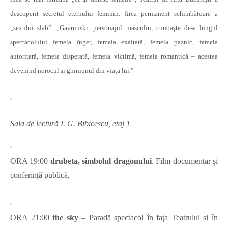
descoperit secretul eternului feminin: firea permanent schimbătoare a
„sexului slab”. „Gavrunski, personajul masculin, cunoaşte de-a lungul
spectacolului femeia înger, femeia exaltată, femeia paznic, femeia
autoritară, femeia disperată, femeia victimă, femeia romantică – acestea
devenind norocul și ghinionul din viața lui.”
Sala de lectură I. G. Bibicescu, etaj 1
ORA 19:00
drubeta, simbolul dragonului
.
Film documentar și
conferință publică,
ORA 21:00
the sky
– Paradă spectacol în faţa Teatrului și în