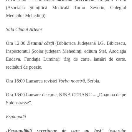
(Asociația Științifică Medicală Turnu Severin, Colegiul
Medicilor Mehedinți).
Sala Clubul Artelor
Ora 12:00
Drumul cărții
(Biblioteca Județeană I.G. Bibicescu,
Inspectoratul Școlar județean Mehedinți, editura Ștef, Asociația
Eudava, Fundația Lumina): târg de carte, lansări de carte,
recitaluri de poezie.
Ora 16:00 Lansarea revistei
Vorba noastră
, Serbia.
Ora 18:00 Lansare de carte, NINA CERANU – „Doamna de pe
Spionstrasse”.
Esplanadă
„
Personalităţi severinene de care au fost”
(
expoziţie