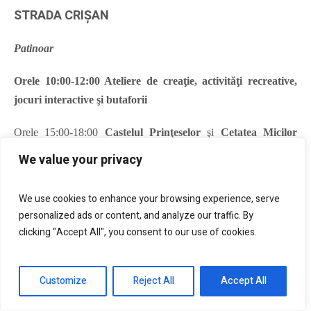
STRADA CRIŞAN
Patinoar
Orele 10:00-12:00 Ateliere de creaţie, activităţi recreative,
jocuri interactive şi butaforii
Orele 15:00-18:00
Castelul Prinţeselor
şi
Cetatea Micilor
Cavaleri
:
face-painting
, baloane şi tatuaje temporare pentru
We value your privacy
copii, Magie şi iluzionism pentru copii
We use cookies to enhance your browsing experience, serve
Orele 16:00-16:15
Teatru pentru copii interactiv
personalized ads or content, and analyze our traffic. By
clicking "Accept All", you consent to our use of cookies.
Orele 16:15-16:30
Muzică uşoară (Palatul Copiilor)
Orele 16:30-17:00
Dansuri moderne cu Trupa Fawless şi Trupa
Customize
Reject All
Accept All
Fawless Junior (Palatul Copiilor)