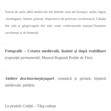
Tunuri de asalt, săbii medievale din diferite zone ale Europei; sulițe, săgeți
, buzdugane; Armuri, platoșe, dispozitive de protecție cavalerească; Cămăși
din zale și glugi/cagule din zale, toate confecționale manual;Veșminte
cavalerești și de domniță.
Fotografie – Cetatea medievală, înainte şi după reabilitare
(expoziţie permanentă,
Muzeul Regiunii Porțile de Fier).
Ateliere deschise/meșteșuguri
: ceramică și pictură, bijuterii
medievale, pielărie;
La poalele Cetății
– Târg culinar