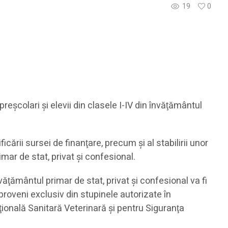
19
0
eşcolari şi elevii din clasele I-IV din învăţământul
ării sursei de finanţare, precum şi al stabilirii unor
imar de stat, privat şi confesional.
ăţământul primar de stat, privat şi confesional va fi
roveni exclusiv din stupinele autorizate în
aţională Sanitară Veterinară şi pentru Siguranţa