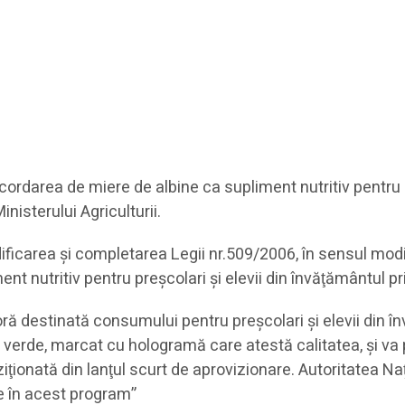
cordarea de miere de albine ca supliment nutritiv pentru pr
inisterului Agriculturii.
icarea şi completarea Legii nr.509/2006, în sensul modific
nt nutritiv pentru preşcolari şi elevii din învăţământul pr
ă destinată consumului pentru preşcolari şi elevii din înv
erde, marcat cu hologramă care atestă calitatea, şi va p
ziţionată din lanţul scurt de aprovizionare. Autoritatea N
te în acest program”