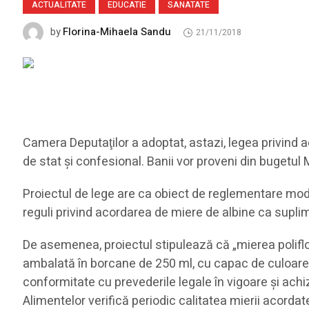
ACTUALITATE
EDUCATIE
SANATATE
Florina-Mihaela Sandu
by
21/11/2018
Camera Deputaţilor a adoptat, astazi, legea privind a
de stat şi confesional. Banii vor proveni din bugetul M
Proiectul de lege are ca obiect de reglementare modif
reguli privind acordarea de miere de albine ca suplime
De asemenea, proiectul stipulează că „mierea poliflor
ambalată în borcane de 250 ml, cu capac de culoare v
conformitate cu prevederile legale în vigoare şi achi
Alimentelor verifică periodic calitatea mierii acorda