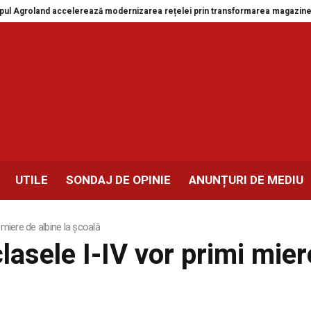
Agroland accelerează modernizarea rețelei prin transformarea magazinelor d
UTILE
SONDAJ DE OPINIE
ANUNȚURI DE MEDIU
i miere de albine la școală
 clasele I-IV vor primi mie