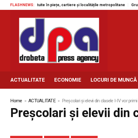
spectacole gratuite în piețe, cartiere și localitățile metropolitane
FLASHNEWS:
Grupul 
ACTUALITATE
ECONOMIE
LOCURI DE MUNCĂ
Home
ACTUALITATE
Preşcolari şi elevii din clasele I-IV vor prim
Preşcolari şi elevii din