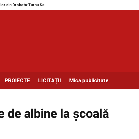
in Drobeta-Turnu Severin și Balotești în format MEGA
Expozitie masini de 
PROIECTE
LICITAȚII
Mica publicitate
re de albine la școală