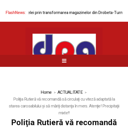
zarea rețelei prin transformarea magazinelor din Drobeta-Turnu Severi
FlashNews:
Home
ACTUALITATE
Poliţia Rutieră vă recomandă să circulaţi cu viteză adaptată la
starea carosabilului şi să măriţi distanţa în mers. Atenţie! Precipitaţii
mixte!!
Poliţia Rutieră vă recomandă