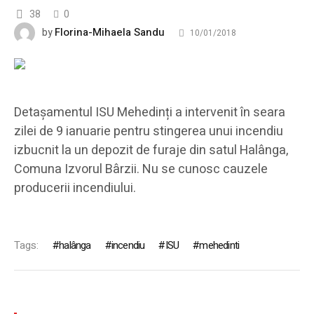
38
0
Florina-Mihaela Sandu
by
10/01/2018
Detașamentul ISU Mehedinți a intervenit în seara
zilei de 9 ianuarie pentru stingerea unui incendiu
izbucnit la un depozit de furaje din satul Halânga,
Comuna Izvorul Bârzii. Nu se cunosc cauzele
producerii incendiului.
Tags:
halânga
incendiu
ISU
mehedinti