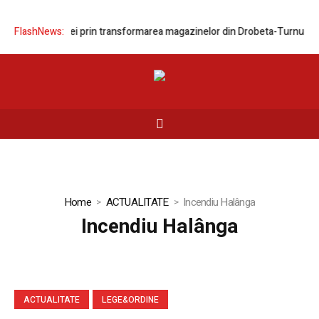
nizarea rețelei prin transformarea magazinelor din Drobeta-Turnu Seve
FlashNews:
Home
ACTUALITATE
Incendiu Halânga
Incendiu Halânga
ACTUALITATE
LEGE&ORDINE