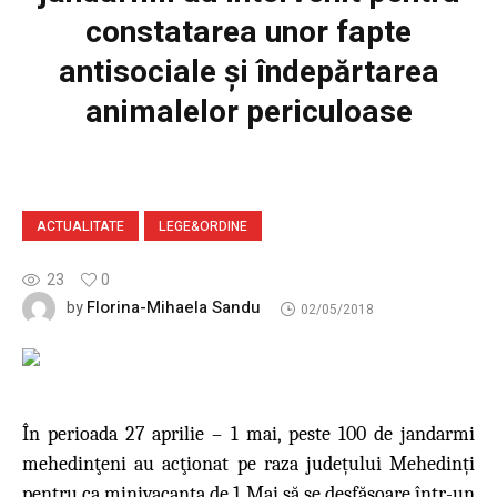
constatarea unor fapte
antisociale și îndepărtarea
animalelor periculoase
ACTUALITATE
LEGE&ORDINE
23
0
Florina-Mihaela Sandu
by
02/05/2018
În perioada 27 aprilie – 1 mai, peste
100 de jandarmi
mehedinţeni au acţionat pe raza județului Mehedinți
pentru ca minivacanța de 1 Mai să se desfășoare într-un