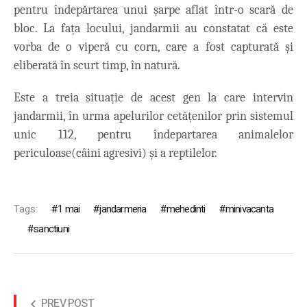
pentru îndepărtarea unui șarpe aflat într-o scară de
bloc. La fața locului, jandarmii au constatat că este
vorba de o viperă cu corn, care a fost capturată și
eliberată în scurt timp, în natură.
Este a treia situație de acest gen la care intervin
jandarmii, în urma apelurilor cetățenilor prin sistemul
unic 112, pentru îndepartarea animalelor
periculoase(câini agresivi) și a reptilelor.
Tags:
1 mai
jandarmeria
mehedinti
minivacanta
sanctiuni
PREV POST