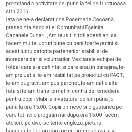
promitand o activitate cel putin la fel de fructuoasa
si in 2016.
Iata ce ne-a declarat dna Rosemarie Cocoană,
presedinta Asociatiei Comunitatii Eşelniţa
Cazanele Dunarii „Am reusit in toti acesti ani sa
facem multe lucruri bune cu bani foarte putini si
acest lucru datorita partenerilor stabili si de
incredere dar si voluntarilor. Vestiarele echipei de
fotbal care s-a defiintat si care erau in paragina, le-
am preluat si le-am reabilitat pe proiectul cu PACT,
le-am zugravit, am pus parchet, le-am dat o alta
fata si le-am transformat in centru de remediere
pentru copiii slabi la invatatura, de luni pana joi
pana la ora 15.00. Copiii primesc si o gustarica pe
care tot noi o pregatim iar dupa ora 15.00 facem
ateliere pe diverse teme engleza, pictura,
handmade, lucruri care pe ei ii intereseaza si ii