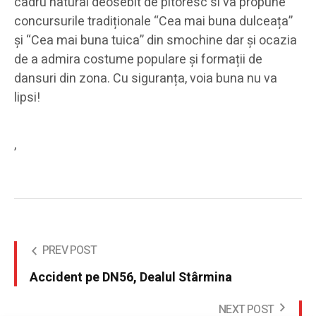
cadru natural deosebit de pitoresc si va propune
concursurile tradiționale “Cea mai buna dulceața”
și “Cea mai buna tuica” din smochine dar și ocazia
de a admira costume populare și formații de
dansuri din zona. Cu siguranța, voia buna nu va
lipsi!
,
PREV POST
Accident pe DN56, Dealul Stârmina
NEXT POST