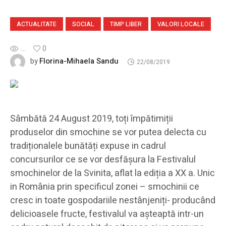
ACTUALITATE
SOCIAL
TIMP LIBER
VALORI LOCALE
...
0
Florina-Mihaela Sandu
by
22/08/2019
Sâmbătă 24 August 2019, toți împătimiții
produselor din smochine se vor putea delecta cu
tradiționalele bunătăți expuse in cadrul
concursurilor ce se vor desfășura la Festivalul
smochinelor de la Svinita, aflat la ediția a XX a. Unic
in România prin specificul zonei – smochinii ce
cresc in toate gospodariile nestânjeniți- producând
delicioasele fructe, festivalul va așteaptă intr-un