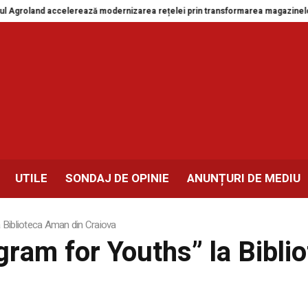
Agroland accelerează modernizarea rețelei prin transformarea magazinelor d
UTILE
SONDAJ DE OPINIE
ANUNȚURI DE MEDIU
 Biblioteca Aman din Craiova
ram for Youths” la Bibli