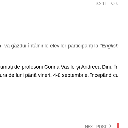
11
0
a găzdui întâlnirile elevilor participanți la
“English
ndrumați de profesorii Corina Vasile și Andreea Dinu în
ășura de luni până vineri, 4-8 septembrie, începând cu
NEXT POST