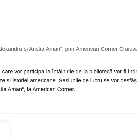
exandru și Aristia Aman”, prin American Corner Craiova, v
 care vor participa la întâlnirile de la bibliotecă vor fi î
gleze și istoriei americane. Sesiunile de lucru se vor desf
stia Aman”, la American Corner.