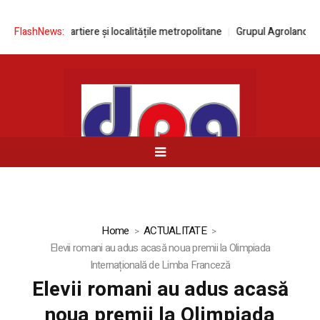
în piețe, cartiere și localitățile metropolitane
FlashNews:
Grupul Agroland accel
Home
ACTUALITATE
Elevii romani au adus acasă noua premii la Olimpiada
Internațională de Limba Franceză
Elevii romani au adus acasă
noua premii la Olimpiada