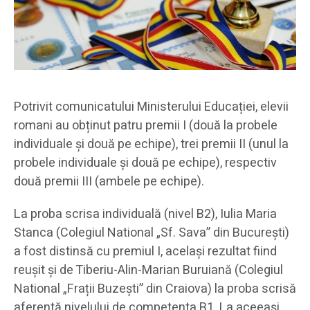
Potrivit comunicatului Ministerului Educației, elevii
romani au obținut patru premii I (două la probele
individuale și două pe echipe), trei premii II (unul la
probele individuale și două pe echipe), respectiv
două premii III (ambele pe echipe).
La proba scrisa individuală (nivel B2), Iulia Maria
Stanca (Colegiul National „Sf. Sava” din București)
a fost distinsă cu premiul I, același rezultat fiind
reușit și de Tiberiu-Alin-Marian Buruiană (Colegiul
National „Frații Buzești” din Craiova) la proba scrisă
aferentă nivelului de competenta B1. La aceeași